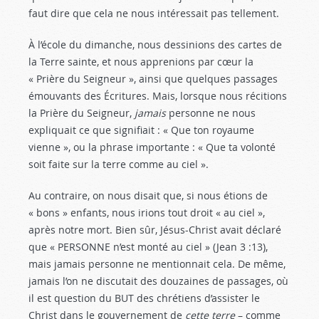
faut dire que cela ne nous intéressait pas tellement.
À l’école du dimanche, nous dessinions des cartes de
la Terre sainte, et nous apprenions par cœur la
« Prière du Seigneur », ainsi que quelques passages
émouvants des Écritures. Mais, lorsque nous récitions
la Prière du Seigneur,
jamais
personne ne nous
expliquait ce que signifiait : « Que ton royaume
vienne », ou la phrase importante : « Que ta volonté
soit faite sur la terre comme au ciel ».
Au contraire, on nous disait que, si nous étions de
« bons » enfants, nous irions tout droit « au ciel »,
après notre mort. Bien sûr, Jésus-Christ avait déclaré
que « PERSONNE n’est monté au ciel » (Jean 3 :13
),
mais jamais personne ne mentionnait cela. De même,
jamais l’on ne discutait des douzaines de passages, où
il est question du BUT des chrétiens d’assister le
Christ dans le gouvernement de
cette terre
– comme