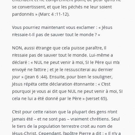
se convertissent, et que les péchés ne leur soient
pardonnés » (Marc 4 :11-12
).
Vous pourriez maintenant vous exclamer : « Jésus
n’essaie-t-Il pas de sauver tout le monde ? »
NON, aussi étrange que cela puisse paraître, Il
n’essaie pas de sauver tout le monde. Lui-même a
déclaré : « NUL ne peut venir à moi, SI le Père qui m’a
envoyé ne l’attire ; et je le ressusciterai au dernier
jour » (Jean 6 :44
). Ensuite, pour bien le souligner,
Jésus répéta cette déclaration étonnante : « C’est
pourquoi je vous ai dit que NUL ne peut venir à moi, SI
cela ne lui a été donné par le Père » (verset 65).
C’est pour cette raison que la plupart des gens n’ont
jamais été – et ne sont pas – vraiment chrétiens. Seul
le tiers de la population terrestre croit au nom de
Jésus-Christ. Cependant, l’apôtre Pierre a dit : « Il n’y a