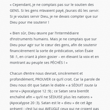
« Cependant, je ne comptais pas sur le soutien des
GENS. Si les gens m’avaient payé, j’aurais dû les
servir
.
Si je voulais servir Dieu, je ne devais compter que sur
Dieu pour me soutenir !
« Bien sûr, Dieu œuvre par l’intermédiaire
d’instruments humains. Mais je ne comptais que sur
Dieu pour agir sur le cœur des gens, afin de soutenir
financièrement la sorte de prédication, selon Ésaïe
58 :1
, en criant à plein gosier – en élevant la voix et en
montrant au peuple ses PÉCHÉS ! »
Chacun d’entre nous devrait, sincèrement et
profondément, PROUVER ce qu’il croit. Car la parole de
Dieu nous dit que Satan le diable « a SÉDUIT
toute la
terre
» (Apocalypse 12 :9
) ; ce Satan sera bientôt
enchaîné afin « qu’il ne SÉDUISE plus les nations »
(Apocalypse 20 :3
). Satan est le « dieu » de cet âge
présent ; c’est lui qui AVEUGLE ceux qui ne croient pas