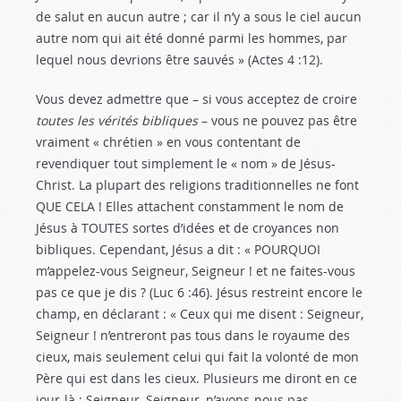
de salut en aucun autre ; car il n’y a sous le ciel aucun
autre nom qui ait été donné parmi les hommes, par
lequel nous devrions être sauvés » (Actes 4 :12
).
Vous devez admettre que – si vous acceptez de croire
toutes les vérités bibliques
– vous ne pouvez pas être
vraiment « chrétien » en vous contentant de
revendiquer tout simplement le « nom » de Jésus-
Christ. La plupart des religions traditionnelles ne font
QUE CELA ! Elles attachent constamment le nom de
Jésus à TOUTES sortes d’idées et de croyances non
bibliques. Cependant, Jésus a dit : « POURQUOI
m’appelez-vous Seigneur, Seigneur ! et ne faites-vous
pas ce que je dis ? (Luc 6 :46
). Jésus restreint encore le
champ, en déclarant : « Ceux qui me disent : Seigneur,
Seigneur ! n’entreront pas tous dans le royaume des
cieux, mais seulement celui qui fait la volonté de mon
Père qui est dans les cieux. Plusieurs me diront en ce
jour-là : Seigneur, Seigneur, n’avons-nous pas