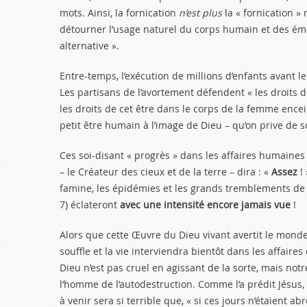
mots. Ainsi, la fornication
n’est plus
la « fornication »
détourner l’usage na­turel du corps humain et des é
alternative ».
Entre-temps, l’exécution de mil­lions d’enfants avant
Les partisans de l’avor­tement défendent « les droits 
les droits de cet être dans le corps de la femme ence
petit être humain à l’image de Dieu – qu’on prive de so
Ces soi-disant « progrès » dans les affaires humaines
– le Créateur des cieux et de la terre – dira : «
Assez
! 
famine, les épidé­mies et les grands tremblements de t
7
) écla­teront
avec une intensité encore jamais vue
!
Alors que cette Œuvre du Dieu vivant avertit le mond
souffle et la vie interviendra bientôt dans les affai
Dieu n’est pas cruel en agissant de la sorte, mais notr
l’homme de l’autodestruction. Comme l’a prédit Jésus,
à venir sera si terrible que, « si ces jours n’étaient ab