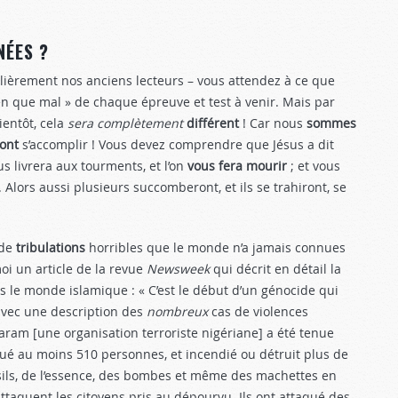
NÉES ?
culièrement nos anciens lecteurs – vous attendez à ce que
en que mal » de chaque épreuve et test à venir. Mais par
bientôt, cela
sera complètement
différent
! Car nous
sommes
ont
s’accomplir ! Vous devez com­prendre que Jésus a dit
s livrera aux tourments, et l’on
vous fera mourir
; et vous
lors aussi plusieurs succombe­ront, et ils se trahiront, se
 de
tribulations
horribles que le monde n’a jamais connues
moi un article de la revue
Newsweek
qui décrit en détail la
ns le monde islamique : « C’est le début d’un génocide qui
 avec une description des
nombreux
cas de violences
Haram [une organisation terroriste nigériane] a été tenue
ué au moins 510 personnes, et incendié ou détruit plus de
fusils, de l’essence, des bombes et même des machettes en
attaquent les citoyens pris au dépour­vu. Ils ont attaqué des