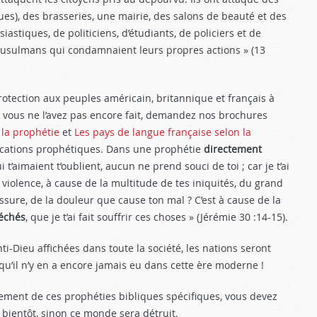
ues), des brasseries, une mairie, des salons de beauté et des
iastiques, de politiciens, d’étudiants, de policiers et de
 musulmans qui condamnaient leurs propres actions » (13
protection aux peuples américain, britannique et français à
 vous ne l’avez pas encore fait, demandez nos brochures
 la prophétie
et
Les pays de langue française selon la
­cations prophétiques. Dans une pro­phétie
directement
t’aimaient t’oublient, aucun ne prend souci de toi ; car je t’ai
violence, à cause de la multi­tude de tes iniquités, du grand
sure, de la douleur que cause ton mal ? C’est à cause de la
échés
, que je t’ai fait souffrir ces choses » (Jérémie 30 :14-15
).
ti-Dieu affichées dans toute la société, les nations seront
 qu’il n’y en a encore jamais eu dans cette ère moderne !
ement de ces prophéties bibliques spécifiques, vous devez
 bientôt, sinon ce monde sera détruit.