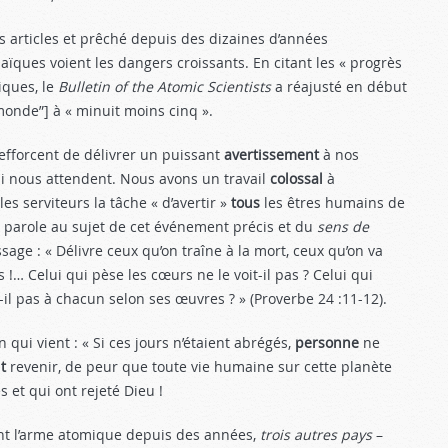
s articles et prê­ché depuis des dizaines d’années
ïques voient les dan­gers croissants. En citant les « progrès
iques, le
Bulletin of the Atomic Scientists
a réajusté en dé­but
monde”] à « minuit moins cinq ».
’efforcent de déli­vrer un puissant
avertissement
à nos
i nous attendent. Nous avons un travail
colossal
à
les serviteurs la tâche « d’avertir »
tous
les êtres humains de
Sa parole au sujet de cet événement précis et du
sens de
age : « Délivre ceux qu’on traîne à la mort, ceux qu’on va
s !… Celui qui pèse les cœurs ne le voit-il pas ? Celui qui
t-il pas à chacun selon ses œuvres ? » (Proverbe 24 :11-12).
 qui vient : « Si ces jours n’étaient abrégés,
per­sonne
ne
t
revenir, de peur que toute vie humaine sur cette planète
s et qui ont rejeté Dieu !
nt l’arme atomique depuis des années,
trois autres pays
–