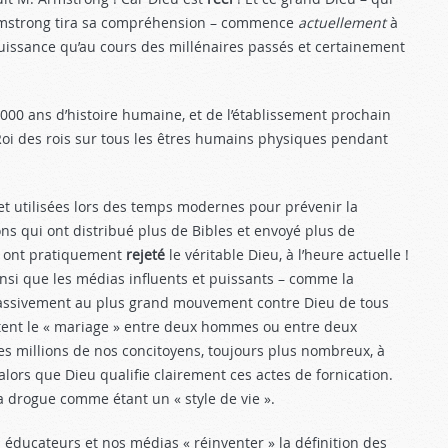
Armstrong tira sa compréhension – commence
actuellement
à
uissance qu’au cours des millé­naires passés et certainement
00 ans d’histoire humaine, et de l’établis­sement prochain
i des rois sur tous les êtres hu­mains physiques pendant
t utilisées lors des temps modernes pour prévenir la
ons qui ont distribué plus de Bibles et envoyé plus de
 – ont pratiquement
rejeté
le véri­table Dieu, à l’heure actuelle !
insi que les médias in­fluents et puissants – comme la
u passivement au plus grand mouvement contre Dieu de tous
ptent le « ma­riage » entre deux hommes ou entre deux
es millions de nos concitoyens, toujours plus nombreux, à
lors que Dieu qualifie clairement ces actes de fornication.
la drogue comme étant un « style de vie ».
s éducateurs et nos médias « réinventer » la défi­nition des