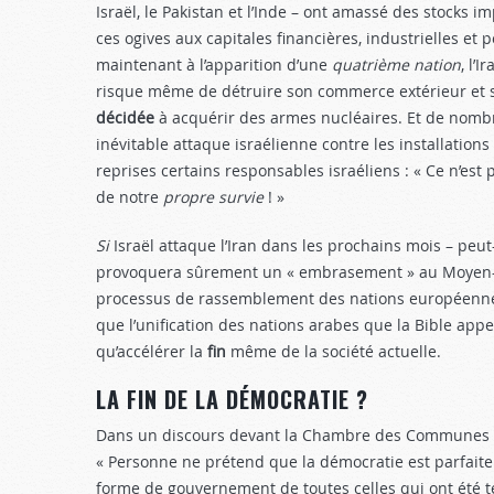
Israël, le Pakistan et l’Inde – ont amassé des stocks 
ces ogives aux capitales fi­nancières, industrielles et
maintenant à l’apparition d’une
quatrième nation
, l’
risque même de dé­truire son commerce extérieur et 
décidée
à acqué­rir des armes nucléaires. Et de nom­
inévitable attaque israélienne contre les installation
reprises cer­tains responsables israéliens : « Ce n’es
de notre
propre survie
! »
Si
Israël attaque l’Iran dans les prochains mois – peut
provoquera sûrement un « em­brasement » au Moyen-O
processus de rassemblement des nations européennes 
que l’unification des nations arabes que la Bible appel
qu’accélérer la
fin
même de la société actuelle.
LA FIN DE LA DÉMOCRATIE ?
Dans un discours devant la Chambre des Communes br
« Personne ne pré­tend que la démocratie est parfaite 
forme de gou­vernement de toutes celles qui ont été t