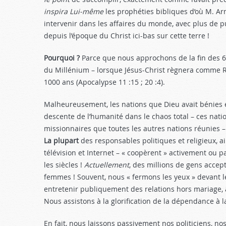
inspira Lui-même
les prophé­ties bibliques d’où M. 
intervenir dans les affaires du monde, avec plus de p
depuis l’époque du Christ ici-bas sur cette terre !
Pourquoi ?
Parce que nous approchons de la fin des 60
du Millénium – lorsque Jésus-Christ règnera comme Ro
1000 ans (Apocalypse 11 :15
; 20 :4).
Malheureusement, les nations que Dieu avait bénies e
descente de l’humani­té dans le chaos total – ces nati
missionnaires que toutes les autres nations réunies
La plupart
des responsables politiques et religieux, a
télévision et Internet – « coopèrent » activement o
les siècles !
Actuellement
, des millions de gens acce
femmes ! Souvent, nous « fer­mons les yeux » devant l
entretenir publique­ment des relations hors mariage, a
Nous assis­tons à la glorification de la dépen­dance à 
En fait, nous laissons passive­ment nos politiciens, no