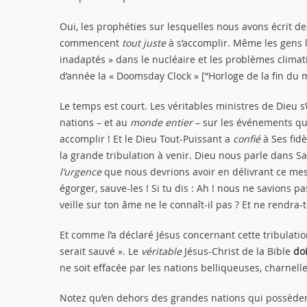
Oui, les prophéties sur lesquelles nous avons écrit de
commencent
tout juste
à s’accomplir. Même les gens la
inadaptés » dans le nucléaire et les problèmes climat
d’année la « Doomsday Clock » [“Horloge de la fin du 
Le temps est court. Les véritables ministres de Dieu s
nations – et au
monde entier
– sur les événements qu
accomplir ! Et le Dieu Tout-Puissant a
confié
à Ses fidè
la grande tri­bulation à venir. Dieu nous parle dans 
l’urgence
que nous devrions avoir en délivrant ce mes­s
égorger, sauve-les ! Si tu dis : Ah ! nous ne savions pa
veille sur ton âme ne le connaît-il pas ? Et ne rendra-
Et comme l’a déclaré Jésus concernant cette tribulation
serait sauvé ». Le
véritable
Jésus-Christ de la Bible
doi
ne soit effacée par les nations belliqueuses, charnelle
Notez qu’en dehors des grandes nations qui possède