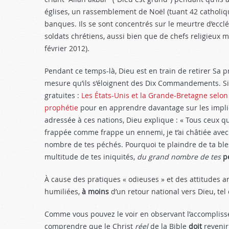
églises, un ras­semblement de Noël (tuant 42 catho­liq
banques. Ils se sont concentrés sur le meurtre d’ecclé­s
soldats chrétiens, aussi bien que de chefs religieux
février 2012).
Pendant ce temps-là, Dieu est en train de retirer Sa 
mesure qu’ils s’éloignent des Dix Commandements. Si
gratuites :
Les États-Unis et la Grande-Bretagne selon
prophétie
pour en apprendre davantage sur les impli
adressée à ces nations, Dieu explique : « Tous ceux qui 
frappée comme frappe un ennemi, je t’ai châ­tiée avec 
nombre de tes péchés. Pourquoi te plaindre de ta bles
multi­tude de tes iniquités,
du grand nombre de tes
p
À cause des pratiques « odieuses » et des attitudes an
hu­miliées,
à moins
d’un retour national vers Dieu, tel
Comme vous pouvez le voir en observant l’accompliss
comprendre que le Christ
réel
de la Bible
doit
revenir