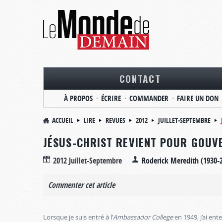
CONTACT
À PROPOS
ÉCRIRE
COMMANDER
FAIRE UN DON
ACCUEIL
LIRE
REVUES
2012
JUILLET-SEPTEMBRE
JÉSUS-CHRIST REVIENT POUR GOUV
2012 Juillet-Septembre
Roderick Meredith (1930-
Commenter cet article
Lorsque je suis entré à l’
Ambassador College
en 1949, j’ai e