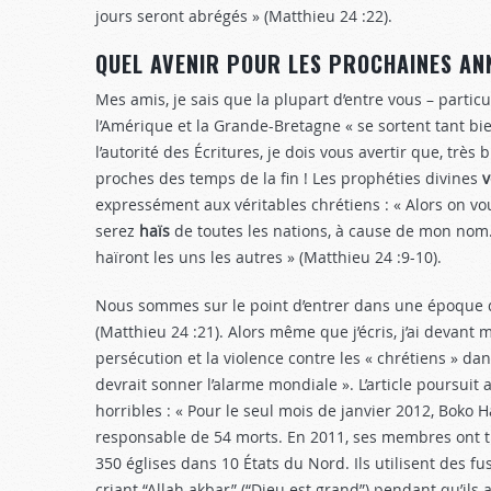
jours seront abrégés » (Matthieu 24 :22
).
QUEL AVENIR POUR LES PROCHAINES AN
Mes amis, je sais que la plupart d’entre vous – parti
l’Amérique et la Grande-Bretagne « se sortent tant bi
l’autorité des Écritures, je dois vous avertir que, très 
proches des temps de la fin ! Les prophéties divines
v
expressément aux véritables chrétiens : « Alors on vou
serez
haïs
de toutes les nations, à cause de mon nom. A
haïront les uns les autres » (Matthieu 24 :9-10
).
Nous sommes sur le point d’en­trer dans une époque
(Matthieu 24 :21
). Alors même que j’écris, j’ai devant 
persécution et la violence contre les « chrétiens » da
devrait sonner l’alarme mondiale ». L’article poursuit
horribles : « Pour le seul mois de janvier 2012, Boko 
responsable de 54 morts. En 2011, ses membres ont t
350 églises dans 10 États du Nord. Ils utilisent des 
criant “Allah akbar” (“Dieu est grand”) pendant qu’ils 