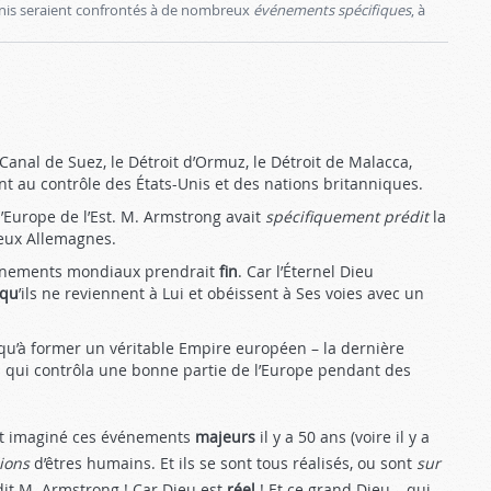
Unis seraient confrontés à de nombreux
évé­nements spécifiques
, à
Canal de Suez, le Dé­troit d’Ormuz, le Détroit de Malacca,
 au contrôle des États-Unis et des nations britanniques.
’Europe de l’Est. M. Armstrong avait
spécifiquement prédit
la
deux Allemagnes.
événements mondiaux prendrait
fin
. Car l’Éternel Dieu
 qu
’ils ne reviennent à Lui et obéissent à Ses voies avec un
u’à former un véritable Empire eu­ropéen – la dernière
 qui contrôla une bonne partie de l’Europe pendant des
ent imaginé ces événements
majeurs
il y a 50 ans (voire il y a
lions
d’êtres humains. Et ils se sont tous réalisés, ou sont
sur
dit M. Armstrong ! Car Dieu est
réel
! Et ce grand Dieu – qui