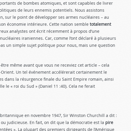
importants de bombes atomiques, et sont capables de livrer
 politiques de leurs ennemis potentiels. Nous assistons
Iran, sur le point de développer ses armes nucléaires – au
son économie intérieure. Cette nation semble
totalement
breux analystes ont écrit récemment à propos d’une
s nucléaires iraniennes. Car, comme l’ont déclaré à plusieurs
t pas un simple sujet politique pour nous, mais une question
-être même avant que vous ne receviez cet article – cela
rient. Un tel événement accélérerait certainement le
dans la résur­gence finale du Saint Empire romain, ainsi
le le « roi du Sud » (Daniel 11 :40
). Cela ne ferait
itannique en novembre 1947, Sir Winston Churchill a dit :
ou judicieuse. En fait, on dit que la démocratie est la
pire
entées ». La plupart des premiers dirigeants de l’Amérique