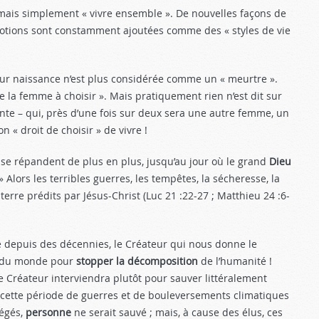
 mais sim­plement « vivre ensemble ». De nou­velles façons de
motions sont constamment ajoutées comme des « styles de vie
 leur naissance n’est plus considérée comme un « meurtre ».
de la femme à choisir ». Mais pratiquement rien n’est dit sur
inte – qui, près d’une fois sur deux sera une autre femme, un
n « droit de choisir » de vivre !
 se répandent de plus en plus, jusqu’au jour où le grand
Dieu
» Alors les terribles guerres, les tempêtes, la sécheresse, la
erre prédits par Jésus-Christ (Luc 21 :22-27
; Matthieu 24 :6-
e depuis des décennies, le Créateur qui nous donne le
res du monde pour
stop­per la décomposition
de l’humanité !
e Créateur inter­viendra plutôt pour sauver littéra­lement
 cette période de guerres et de bouleversements cli­matiques
régés,
per­sonne
ne serait sauvé ; mais, à cause des élus, ces