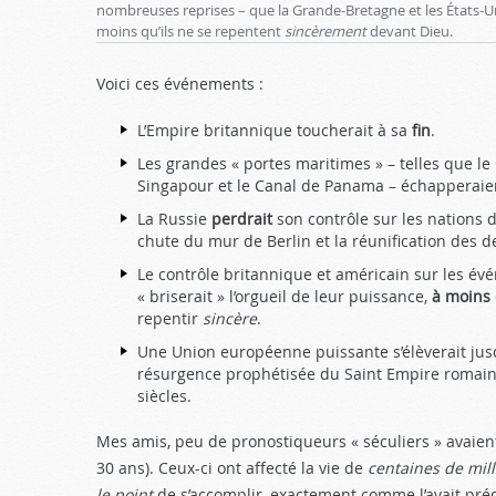
nombreuses reprises – que la Grande-Bretagne et les États-
moins qu’ils ne se repentent
sincèrement
devant Dieu.
Voici ces événements :
L’Empire britannique toucherait à sa
fin
.
Les grandes « portes maritimes » – telles que le 
Singapour et le Canal de Panama – échapperaient
La Russie
perdrait
son contrôle sur les nations d
chute du mur de Berlin et la réunification des 
Le contrôle britannique et américain sur les 
« briserait » l’or­gueil de leur puissance,
à moins
repentir
sincère
.
Une Union européenne puissante s’élèverait jusq
résurgence prophétisée du Saint Empire romain
siècles.
Mes amis, peu de pronostiqueurs « séculiers » avai
30 ans). Ceux-ci ont affecté la vie de
centaines de mil­
le point
de s’accomplir, exactement comme l’avait pré