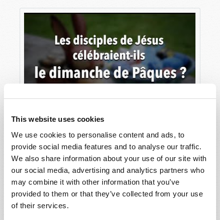
événement aussi important, le pape François,
avant sa mort, avait prévu de se rendre dans la
ville actuelle d’Iznik, dans le nord-ouest de la
Turquie, à environ 112 km d’Istanbul. C’est là que
se trouve l’ancienne ville de Nicée. Le 28
novembre 2024, le pape François aurait déclaré
que le concile de Nicée :
« Constitue une étape importante
dans le cheminement de l’Église et
Les disciples de Jésus célébraient-ils le
This website uses cookies
aussi de toute l’humanité, parce que
dimanche de Pâques?
la foi en Jésus, le Fils de Dieu fait
We use cookies to personalise content and ads, to
chair pour nous et pour notre salut,
provide social media features and to analyse our traffic.
a été formulée et professée comme
We also share information about your use of our site with
une lumière qui éclaire le sens de la
our social media, advertising and analytics partners who
réalité et le destin de toute
may combine it with other information that you’ve
l’histoire » (“Le pape François
provided to them or that they’ve collected from your use
confirme son intention de se rendre
of their services.
en Turquie pour l’anniversaire