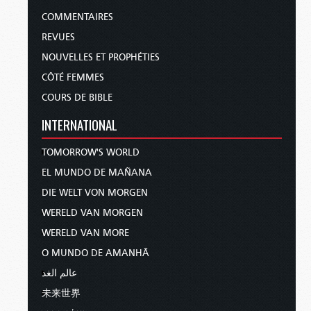
terme « Pâque », au singulier. En français,
COMMENTAIRES
« Pâques », en espagnol, « Pascua », en italien,
REVUES
« Pasqua ». Tous ces termes tirent leur origine
NOUVELLES ET PROPHÉTIES
de l’hébreu « Pesach ».
CÔTÉ FEMMES
Relisons le récit d’Eusèbe, en remplaçant cette
COURS DE BIBLE
fois le mot « Pâques » par « Pascha ».
INTERNATIONAL
« L’Église était tourmentée
TOMORROW'S WORLD
auparavant par une autre maladie.
C’est ainsi que je nomme le différend
EL MUNDO DE MAÑANA
qui s’était ému au sujet du jour où on
DIE WELT VON MORGEN
doit célébrer la fête de Pâques
WERELD VAN MORGEN
[“Pascha”]. Les uns soutenaient qu’il
WERELD VAN MORE
fallait suivre la coutume des Juifs. Les
autres prétendaient au contraire
O MUNDO DE AMANHÃ
qu’il fallait examiner très exactement
عالم الغد
le temps et ne pas s’accorder avec
未来世界
des peuples qui sur ce point même