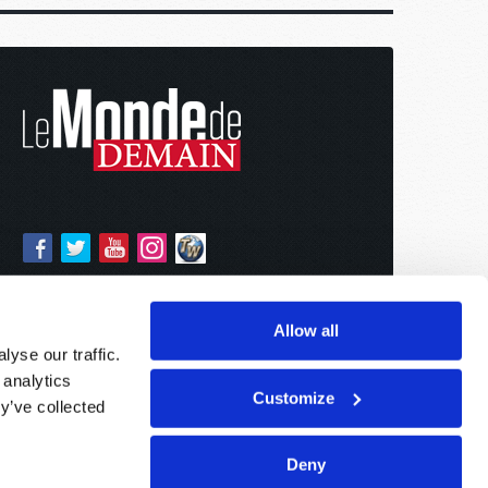
Allow all
yse our traffic.
 analytics
Customize
y’ve collected
Deny