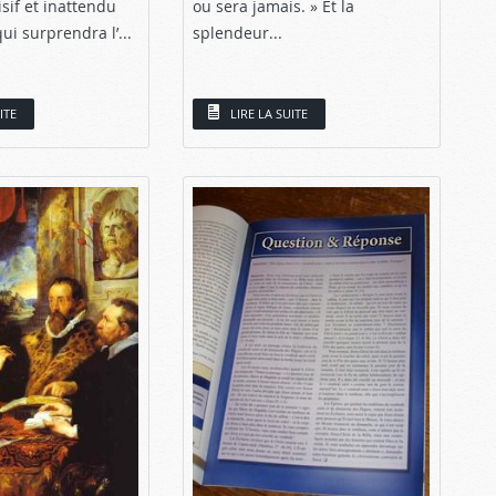
sif et inattendu
ou sera jamais. » Et la
qui surprendra l’...
splendeur...
ITE
LIRE LA SUITE