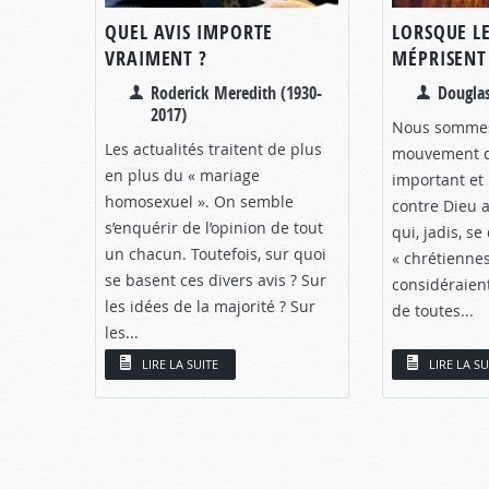
QUEL AVIS IMPORTE
LORSQUE L
VRAIMENT ?
MÉPRISENT
Roderick Meredith (1930-
Dougla
2017)
Nous sommes
Les actualités traitent de plus
mouvement d
en plus du « mariage
important et
homosexuel ». On semble
contre Dieu 
s’enquérir de l’opinion de tout
qui, jadis, se
un chacun. Toutefois, sur quoi
« chrétiennes
se basent ces divers avis ? Sur
considéraien
les idées de la majorité ? Sur
de toutes...
les...
LIRE LA SUITE
LIRE LA SU