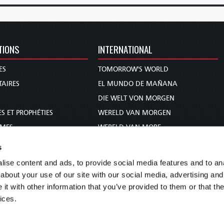
TIONS
INTERNATIONAL
ES
TOMORROW'S WORLD
AIRES
EL MUNDO DE MAÑANA
DIE WELT VON MORGEN
S ET PROPHÉTIES
WERELD VAN MORGEN
MMES
WERELD VAN MORE
 BIBLE
O MUNDO DE AMANHÃ
s
عالم الغد
ise content and ads, to provide social media features and to anal
未来世界
about your use of our site with our social media, advertising and
עולם המחר
t with other information that you’ve provided to them or that the
ices.
कल का विश्व
МИР ЗАВТРА