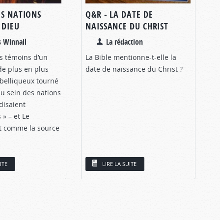
ES NATIONS
Q&R - LA DATE DE
 DIEU
NAISSANCE DU CHRIST
s Winnail
La rédaction
 témoins d’un
La Bible mentionne-t-elle la
e plus en plus
date de naissance du Christ ?
 belliqueux tourné
au sein des nations
 disaient
 » – et Le
t comme la source
ITE
LIRE LA SUITE