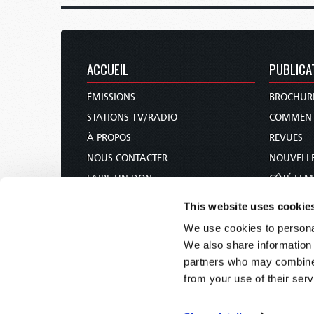
ACCUEIL
PUBLICA
ÉMISSIONS
BROCHUR
STATIONS TV/RADIO
COMMENT
À PROPOS
REVUES
NOUS CONTACTER
NOUVELLE
FAIRE UN DON
CÔTÉ FE
CALENDRIER DES FÊTES
COURS DE
This website uses cookie
COMMANDER & S’ABONNER
We use cookies to personal
CONFÉRENCES
We also share information 
partners who may combine i
from your use of their serv