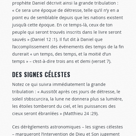
prophète Daniel décrivit ainsi la grande tribulation :
« Ce sera une époque de détresse, telle qu’il n’y en a
point eu de semblable depuis que les nations existent
jusqu’à cette époque. En ce temps-là, ceux de ton
peuple qui seront trouvés inscrits dans le livre seront
sauvés » (Daniel 12 :1
). Il fut dit à Daniel que
l’accomplissement des événements des temps de la fin
durerait « un temps, des temps, et la moitié d’un
temps » – c’est-à-dire trois ans et demi (verset 7).
DES SIGNES CÉLESTES
Notez ce qui suivra immédiatement la grande
tribulation : « Aussitôt après ces jours de détresse, le
soleil s’obscurcira, la lune ne donnera plus sa lumière,
les étoiles tomberont du ciel, et les puissances des
cieux seront ébranlées » (Matthieu 24 :29
).
Ces dérèglements astronomiques – les signes célestes
– marqueront l’intervention de Dieu et Son jugement