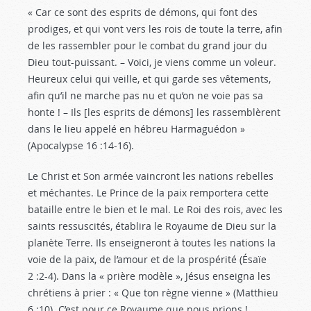
« Car ce sont des esprits de démons, qui font des
prodiges, et qui vont vers les rois de toute la terre, afin
de les rassembler pour le combat du grand jour du
Dieu tout-puissant. – Voici, je viens comme un voleur.
Heureux celui qui veille, et qui garde ses vêtements,
afin qu’il ne marche pas nu et qu’on ne voie pas sa
honte ! – Ils [les esprits de démons] les rassemblèrent
dans le lieu appelé en hébreu Harmaguédon »
(Apocalypse 16 :14-16
).
Le Christ et Son armée vaincront les nations rebelles
et méchantes. Le Prince de la paix remportera cette
bataille entre le bien et le mal. Le Roi des rois, avec les
saints ressuscités, établira le Royaume de Dieu sur la
planète Terre. Ils enseigneront à toutes les nations la
voie de la paix, de l’amour et de la prospérité (Ésaïe
2 :2-4
). Dans la « prière modèle », Jésus enseigna les
chrétiens à prier : « Que ton règne vienne » (Matthieu
6 :10
). C’est pour ce Royaume que nous prions !