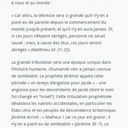
à nous et au monde :
« Car alors, la détresse sera si grande qu’il n’y en a
point eu de pareille depuis le commencement du
monde jusqu’à présent, et qu’il n’y en aura jamais. Et,
si ces jours n’étaient abrégés, personne ne serait
sauvé ; mais, à cause des élus, ces jours seront
abrégés » (Matthieu 24 :21-22
).
La grande tribulation sera une époque unique dans
l’Histoire humaine. L’humanité n’en a jamais connue
de semblable. Le prophète Jérémie appela cette
période « un temps d’angoisse pour Jacob » – une
angoisse pour les descendants de Jacob (dont le nom
fut changé en “Israël”). Cette tribulation prophétisée
dévastera les nations occidentales, en particulier les
États-Unis et les peuples de descendance britannique.
Jérémie écrivit : « Malheur ! car ce jour est grand ; il
n’y en a point eu de semblable » (Jérémie 30 :7
). Le