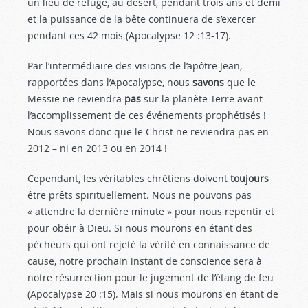
un lieu de refuge, au désert, pendant trois ans et demi
et la puissance de la bête continuera de s’exercer
pendant ces 42 mois (Apocalypse 12 :13-17
).
Par l’intermédiaire des visions de l’apôtre Jean,
rapportées dans l’Apocalypse, nous
savons
que le
Messie ne reviendra
pas
sur la planète Terre avant
l’accomplissement de ces événements prophétisés !
Nous savons donc que le Christ ne reviendra pas en
2012 – ni en 2013 ou en 2014 !
Cependant, les véritables chrétiens doivent
toujours
être prêts spirituellement. Nous ne pouvons pas
« attendre la dernière minute » pour nous repentir et
pour obéir à Dieu. Si nous mourons en étant des
pécheurs qui ont rejeté la vérité en connaissance de
cause, notre prochain instant de conscience sera à
notre résurrection pour le jugement de l’étang de feu
(Apocalypse 20 :15
). Mais si nous mourons en étant de