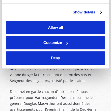
impatience. « Le septième ange sonna de la
trompette. Et il y eut dans le ciel de fortes voix qui
Show details
disaient : Le royaume du monde est remis à notre
Seigneur et à son Christ ; et il régnera aux siècles des
Allow all
siècles » (Apocalypse 11 :15
).
C’est une formidable nouvelle pour les véritables
Customize
chrétiens, mais comment réagiront les nations ? Et
comment réagirez-
vous
? « Les nations se sont
irritées ; ta colère est venue » (verset 18). Les nations
Deny
de la terre essaieront de se battre contre le Royaume
de Dieu sur terre. Elles seront irritées que le Christ
vienne diriger la terre en tant que Roi des rois et
Seigneur des seigneurs, assisté par les saints.
Dieu met en garde chacun d’entre nous à nous
préparer pour Harmaguédon. Des gens comme le
général Douglas MacArthur ont aussi donné des
avertissements pour l’avenir, à la fin de la Deuxième