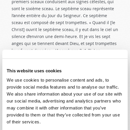
premiers sceaux conduisent aux signes célestes, qui
sont le sixième sceau. Le septième sceau représente
l’année entière du Jour du Seigneur. Ce septième
sceau est composé de sept trompettes. « Quand il [le
Christ] ouvrit le septième sceau, il y eut dans le ciel un
silence d’environ une demi-heure. Et je vis les sept
anges qui se tiennent devant Dieu, et sept trompettes
leur furent données » (Apocalypse 8 :1-2
). Les
chapitres 8 et 9 décrivent les six premières
trompettes. La septième trompette se décompose en
This website uses cookies
sept fléaux, ou sept jugements, qui s’achèveront par le
retour du Messie, Jésus-Christ.
We use cookies to personalise content and ads, to
provide social media features and to analyse our traffic.
LE ROYAUME DE DIEU
We also share information about your use of our site with
Dans certaines Bibles, vous trouverez le sous-titre « La
our social media, advertising and analytics partners who
septième trompette : Proclamation du Royaume » au
may combine it with other information that you’ve
dessus d’Apocalypse 11 :15
. Cette annonce solennelle
provided to them or that they’ve collected from your use
aura lieu au son de la septième trompette. C’est la
of their services.
bonne nouvelle que tous les chrétiens attendent avec