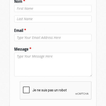
Nom
*
Nom de
famille
*
Email
*
Message
*