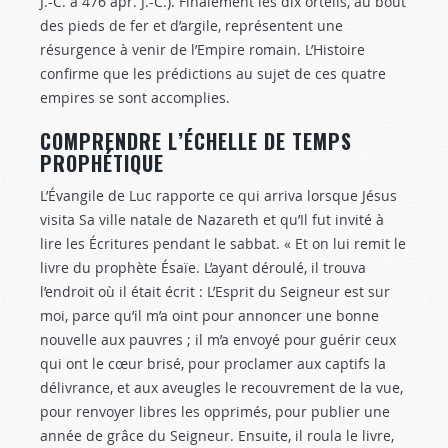
J.-C. à 476 apr. J.-C.). Finalement les dix orteils, au bout
des pieds de fer et d’argile, représentent une
résurgence à venir de l’Empire romain. L’Histoire
confirme que les prédictions au sujet de ces quatre
empires se sont accomplies.
COMPRENDRE L’ÉCHELLE DE TEMPS
PROPHÉTIQUE
L’Évangile de Luc rapporte ce qui arriva lorsque Jésus
visita Sa ville natale de Nazareth et qu’Il fut invité à
lire les Écritures pendant le sabbat. « Et on lui remit le
livre du prophète Ésaïe. L’ayant déroulé, il trouva
l’endroit où il était écrit : L’Esprit du Seigneur est sur
moi, parce qu’il m’a oint pour annoncer une bonne
nouvelle aux pauvres ; il m’a envoyé pour guérir ceux
qui ont le cœur brisé, pour proclamer aux captifs la
délivrance, et aux aveugles le recouvrement de la vue,
pour renvoyer libres les opprimés, pour publier une
année de grâce du Seigneur. Ensuite, il roula le livre,