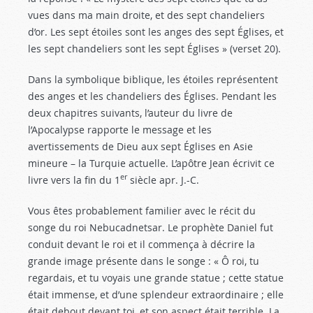
vues dans ma main droite, et des sept chandeliers
d’or. Les sept étoiles sont les anges des sept Églises, et
les sept chandeliers sont les sept Églises » (verset 20).
Dans la symbolique biblique, les étoiles représentent
des anges et les chandeliers des Églises. Pendant les
deux chapitres suivants, l’auteur du livre de
l’Apocalypse rapporte le message et les
avertissements de Dieu aux sept Églises en Asie
mineure – la Turquie actuelle. L’apôtre Jean écrivit ce
er
livre vers la fin du 1
siècle apr. J.-C.
Vous êtes probablement familier avec le récit du
songe du roi Nebucadnetsar. Le prophète Daniel fut
conduit devant le roi et il commença à décrire la
grande image présente dans le songe : « Ô roi, tu
regardais, et tu voyais une grande statue ; cette statue
était immense, et d’une splendeur extraordinaire ; elle
était debout devant toi, et son aspect était terrible. La