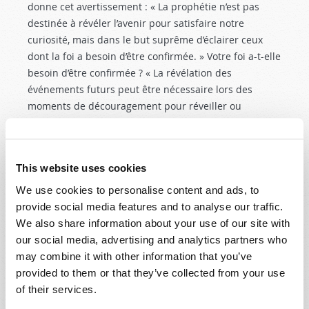
donne cet avertissement : « La prophétie n’est pas
destinée à révéler l’avenir pour satisfaire notre
curiosité, mais dans le but suprême d’éclairer ceux
dont la foi a besoin d’être confirmée. » Votre foi a-t-elle
besoin d’être confirmée ? « La révélation des
événements futurs peut être nécessaire lors des
moments de découragement pour réveiller ou
conserver l’espoir, pour inspirer confiance au milieu
d’une détérioration générale [de la société] et pour
mettre en garde les fidèles contre la menace du mal.
This website uses cookies
Les prédictions contre Babylone, Tyr, l’Égypte, Ninive et
d’autres royaumes, ont été données au peuple de Dieu
We use cookies to personalise content and ads, to
pour le réconforter, en lui révélant le sort de ses
provide social media features and to analyse our traffic.
ennemis » (page 892).
We also share information about your use of our site with
our social media, advertising and analytics partners who
Le fait de comprendre les prophéties bibliques
may combine it with other information that you’ve
permet aussi d’avertir les peuples et les nations de se
provided to them or that they’ve collected from your use
repentir afin d’éviter le châtiment. Jean-Baptiste
of their services.
baptisait un grand nombre de gens qui étaient émus