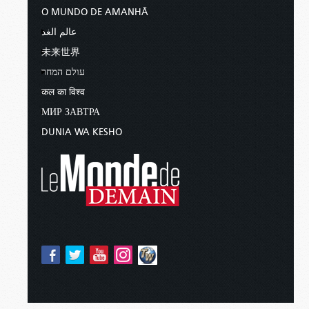
O MUNDO DE AMANHÃ
عالم الغد
未来世界
עולם המחר
कल का विश्व
МИР ЗАВТРА
DUNIA WA KESHO