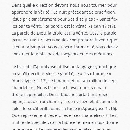
Dans quelle direction devons-nous nous tourner pour
apprendre la vérité ? La nuit précédant Sa crucifixion,
Jésus pria sincèrement pour Ses disciples : « Sanctifie-
les par ta vérité : ta parole est la vérité » (Jean 17 :17
).
La parole de Dieu, la Bible, est la vérité. C’est la parole
écrite de Dieu. Si vous voulez comprendre l’avenir que
Dieu a prévu pour vous et pour l’humanité, vous devez
consulter la Bible, pas des voyants ou des médiums.
Le livre de l’Apocalypse utilise un langage symbolique
lorsqu’il décrit le Messie glorifié, le « fils d’homme »
(Apocalypse 1 :13
), se tenant debout au milieu de sept
chandeliers. Nous lisons : « Il avait dans sa main
droite sept étoiles. De sa bouche sortait une épée
aiguë, à deux tranchants ; et son visage était comme le
soleil lorsqu’il brille dans sa force » (Apocalypse 1 :16
).
Que représentent ces étoiles et ces chandeliers ? Il est
inutile de spéculer, car la Bible elle-même nous donne
la réponse ! « Le mystère des sept étoiles que tu as