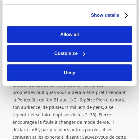
par ses enseignements : « En ce temps-là parut Jean-
Baptiste, prêchant dans le désert de Judée. Il disait :
Show details
Repentez-vous, car le royaume des cieux est proche »
(Matthieu 3 :1-2
). Bien entendu, Jésus-Christ prêcha le
même message un peu plus tard (Marc 1 :14-15
).
Allow all
Quelle fut la réponse aux enseignements de Jean-
Baptiste ? « Les habitants de Jérusalem, de toute la
Customize
Judée et de tout le pays des environs du Jourdain, se
rendaient auprès de lui » (Matthieu 3 :5
).
Deny
Vous préparez-vous pour le second Avènement du
Christ ? Le fait de comprendre la réalité des
prophéties bibliques vous aidera à être prêt ! Pendant
la Pentecôte de l’an 31 apr. J.-C., l’apôtre Pierre exhorta
son audience, de plusieurs milliers de gens, à se
repentir et se faire baptiser (Actes 2 :38
). Pierre
encouragea la foule à changer de mode de vie. Il
déclara : « Et, par plusieurs autres paroles, il les
conjurait et les exhortait, disant : Sauvez-vous de cette