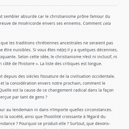
eut sembler absurde car le christianisme prône l’amour du
ire preuve de miséricorde envers ses ennemis. Comment
cela
 que les traditions chrétiennes ancestrales ne seraient pas
 être nuisibles. Si vous êtes né(e) il y a quelques décennies,
nte. Selon cette idée, le christianisme n’est ni inclusif, ni
ôté de l’histoire ». La liste des critiques est longue.
t depuis des siècles l’ossature de la civilisation occidentale.
 et la considération envers notre prochain, comment le
uelle est la cause de ce changement radical dans la façon
perçue par tant de gens ?
our au lendemain ni dans n’importe quelles circonstances.
a société, ainsi que l’hostilité croissante à l’égard du
endance ? Pourquoi se produit-elle ? Surtout, que devons-