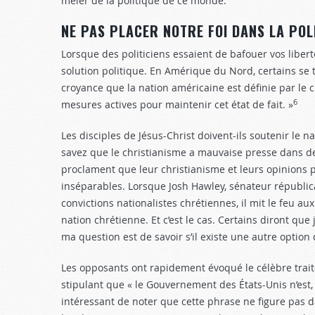
mêler de la politique de ce monde.
NE PAS PLACER NOTRE FOI DANS LA POL
Lorsque des politiciens essaient de bafouer vos liberté
solution politique. En Amérique du Nord, certains se to
croyance que la nation américaine est définie par le
6
mesures actives pour maintenir cet état de fait. »
Les disciples de Jésus-Christ doivent-ils soutenir le n
savez que le christianisme a mauvaise presse dans d
proclament que leur christianisme et leurs opinions 
inséparables. Lorsque Josh Hawley, sénateur républica
convictions nationalistes chrétiennes, il mit le feu au
nation chrétienne. Et c’est le cas. Certains diront que 
ma question est de savoir s’il existe une autre option q
Les opposants ont rapidement évoqué le célèbre traité
stipulant que « le Gouvernement des États-Unis n’est, 
intéressant de noter que cette phrase ne figure pas da