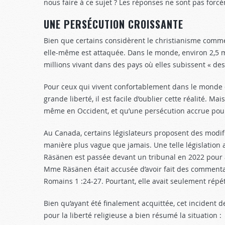
nous faire à ce sujet ? Les réponses ne sont pas forc
UNE PERSÉCUTION CROISSANTE
Bien que certains considèrent le christianisme comme 
elle-même est attaquée. Dans le monde, environ 2,5 m
millions vivant dans des pays où elles subissent « de
Pour ceux qui vivent confortablement dans le monde oc
grande liberté, il est facile d’oublier cette réalité. M
même en Occident, et qu’une persécution accrue pourra
Au Canada, certains législateurs proposent des modific
manière plus vague que jamais. Une telle législation 
Räsänen est passée devant un tribunal en 2022 pour a
Mme Räsänen était accusée d’avoir fait des commenta
Romains 1 :24-27
. Pourtant, elle avait seulement répét
Bien qu’ayant été finalement acquittée, cet incident de
pour la liberté religieuse a bien résumé la situation :