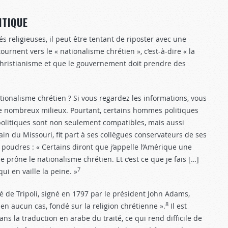
ITIQUE
s religieuses, il peut être tentant de riposter avec une
urnent vers le « nationalisme chrétien », c’est-à-dire « la
 christianisme et que le gouvernement doit prendre des
ationalisme chrétien ? Si vous regardez les informations, vous
e nombreux milieux. Pourtant, certains hommes politiques
politiques sont non seulement compatibles, mais aussi
in du Missouri, fit part à ses collègues conservateurs de ses
x poudres : « Certains diront que j’appelle l’Amérique une
je prône le nationalisme chrétien. Et c’est ce que je fais […]
7
ui en vaille la peine. »
 de Tripoli, signé en 1797 par le président John Adams,
8
en aucun cas, fondé sur la religion chrétienne ».
Il est
ns la traduction en arabe du traité, ce qui rend difficile de