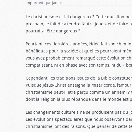
important que jamais.
Le christianisme est-il dangereux ? Cette question p
prochain, le fait de « tendre l’autre joue » et de fa
pourrait-il être dangereux ?
Pourtant, ces dernières années, l’idée fait son chemin
bénéfiques pour la société et qu’elles pourraient même
vous avez probablement remarqué cette évolution choqua
compatissant, ni en phase avec son temps, ni du « bon c
Cependant, les traditions issues de la Bible constituen
Puisque Jésus-Christ enseigna la miséricorde, l’amour
christianisme peut-il être perçu comme un ennemi ? Q
dont la religion la plus répandue dans le monde est 
Les changements culturels ne se produisent pas du j
Les évolutions spectaculaires que nous observons dans l
christianisme, ont des raisons. Que penser de cette t