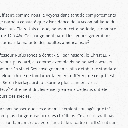
s suffisant, comme nous le voyons dans tant de comportements
e Barna a constaté que « l’incidence de la vision biblique du
es aux États-Unis et que, pendant cette période, le nombre
é de 12 à 4%. Ce changement parmi les jeunes générations
3
ésormais la majorité des adultes américains. »
esseur Rufus Jones a écrit : « Si, par hasard, le Christ Lui-
venus plus tard, et comme exemple d’une nouvelle voie, et
iner Sa vie et Ses enseignements, afin d’établir le standard
 quelque chose de fondamentalement différent de ce qu’il est
en Søren Kierkegaard l’a exprimé plus crûment : « Le
5
té. »
Autrement dit, les enseignements de Jésus ont été
urs des siècles.
ourrions penser que ses ennemis seraient soulagés que très
 en plus dangereuse pour les chrétiens. Cela ne devrait pas
s sur la manière de gérer une telle situation : « Il s’assit sur