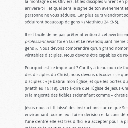
la montagne des Oliviers. Et les disciples vinrent en p
arrivera-t-il, et quel sera le signe de ton avènement 
personne ne vous séduise. Car plusieurs viendront sous
séduiront beaucoup de gens » (Matthieu 24 :3-5
).
Il est facile de ne pas prêter attention à cet avertis
professant
avoir foi en Lui et Le revendiquant même 
gens ». Nous devons comprendre qu’un grand nombre d
véritables disciples. Nous devons être capables de re
Pourquoi est-ce important ? Car il y a beaucoup de f
des disciples du Christ, nous devons découvrir ce que 
disciples : « Je bâtirai mon Église, et que les portes 
(Matthieu 16 :18
). C’est-à-dire que l’Église de Jésus-Ch
si la majorité des fidèles s’identifiant comme « chréti
Jésus nous a-t-Il laissé des instructions sur ce que Se
environnant tourne leur foi en dérision et la considèr
l’une d’entre elle est très difficile à accepter pour la