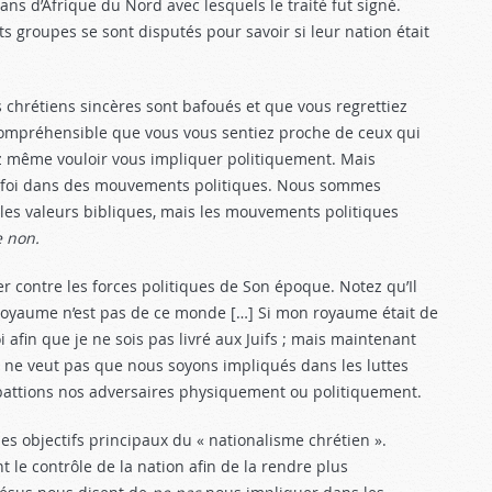
ns d’Afrique du Nord avec lesquels le traité fut signé.
s groupes se sont disputés pour savoir si leur nation était
es chrétiens sincères sont bafoués et que vous regrettiez
st compréhensible que vous vous sentiez proche de ceux qui
z même vouloir vous impliquer politiquement. Mais
e foi dans des mouvements politiques. Nous sommes
 les valeurs bibliques, mais les mouvements politiques
e non.
er contre les forces politiques de Son époque. Notez qu’Il
royaume n’est pas de ce monde […] Si mon royaume était de
fin que je ne sois pas livré aux Juifs ; mais maintenant
u ne veut pas que nous soyons impliqués dans les luttes
battions nos adversaires physiquement ou politiquement.
les objectifs principaux du « nationalisme chrétien ».
t le contrôle de la nation afin de la rendre plus