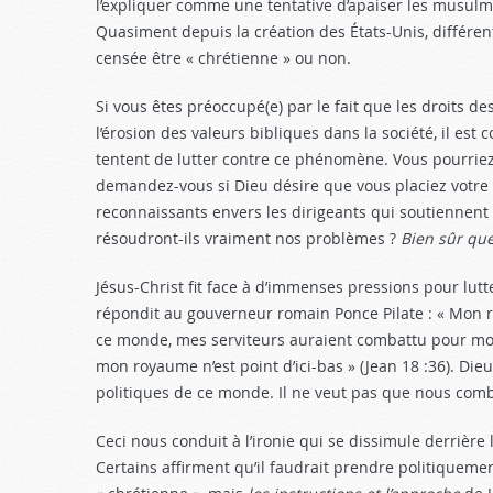
l’expliquer comme une tentative d’apaiser les musulma
Quasiment depuis la création des États-Unis, différent
censée être « chrétienne » ou non.
Si vous êtes préoccupé(e) par le fait que les droits d
l’érosion des valeurs bibliques dans la société, il e
tentent de lutter contre ce phénomène. Vous pourrie
demandez-vous si Dieu désire que vous placiez votr
reconnaissants envers les dirigeants qui soutiennent
résoudront-ils vraiment nos problèmes ?
Bien sûr qu
Jésus-Christ fit face à d’immenses pressions pour lutt
répondit au gouverneur romain Ponce Pilate : « Mon 
ce monde, mes serviteurs auraient combattu pour moi a
mon royaume n’est point d’ici-bas » (Jean 18 :36
). Die
politiques de ce monde. Il ne veut pas que nous com
Ceci nous conduit à l’ironie qui se dissimule derrière 
Certains affirment qu’il faudrait prendre politiquemen