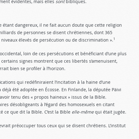
ément évidentes, mais elles
sont
bibliques.
étant dangereux, il ne fait aucun doute que cette religion
illiards de personnes se disent chrétiennes, dont 365
1
s niveaux élevés de persécution ou de discrimination ».
cidental, loin de ces persécutions et bénéficiant d’une plus
ais certains signes montrent que ces libertés s’amenuisent,
it bien se profiler à l’horizon.
ations qui redéfiniraient l’incitation à la haine d’une
a déjà été adoptée en Écosse. En Finlande, la députée Päivi
voir tenu des « propos haineux » issus de la Bible.
ires désobligeants à l’égard des homosexuels en citant
é ce que dit la Bible. C’est la Bible
elle-même
qui était jugée.
vrait préoccuper tous ceux qui se disent chrétiens. L’institut