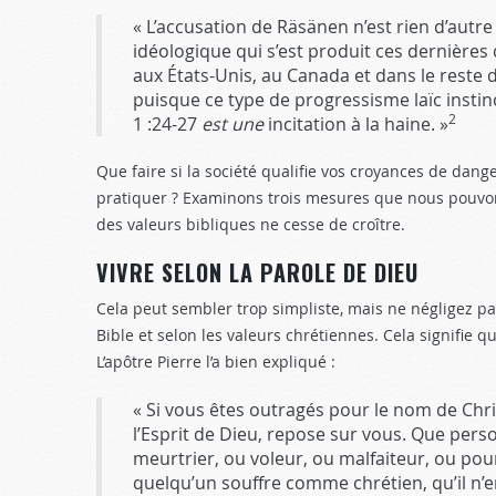
« L’accusation de Räsänen n’est rien d’aut
idéologique qui s’est produit ces dernière
aux États-Unis, au Canada et dans le reste d
puisque ce type de progressisme laïc instin
2
1 :24-27
est une
incitation à la haine. »
Que faire si la société qualifie vos croyances de dang
pratiquer ? Examinons trois mesures que nous pouvons
des valeurs bibliques ne cesse de croître.
VIVRE SELON LA PAROLE DE DIEU
Cela peut sembler trop simpliste, mais ne négligez pas
Bible et selon les valeurs chrétiennes. Cela signifie q
L’apôtre Pierre l’a bien expliqué :
« Si vous êtes outragés pour le nom de Chris
l’Esprit de Dieu, repose sur vous. Que pers
meurtrier, ou voleur, ou malfaiteur, ou pour 
quelqu’un souffre comme chrétien, qu’il n’en 