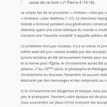
cause de ce nom » (1 Pierre 4 :14-16
).
Le simple fait de se proclamer « chrétien » n’est pa
« chrétiens » (voir Matthieu 7 :21
). Le chercheur Georg
monde a diminué pendant cinq générations consécutiv
d’adultes ayant une vision biblique du monde a chut
introduit une “nouvelle moralité” à laquelle adhère d
Ce problème n’est pas nouveau. Il y a un siècle, le prof
même avait été pris comme modèle par des disciples 
qu’une tentative ait été sérieusement menée pour exam
et la norme pour l’Église, le christianisme aurait été
4
ème
advenu. »
Au 19
siècle, le philosophe et théologi
christianisme du Nouveau Testament n’a aucune réali
édulcorés par des mensonges et des compromis au co
Si le christianisme est dangereux et toxique, nous p
peu le pratiquent. Pourtant, notre époque est de plus
nous surprendre car Jésus-Christ instruisit Ses disciple