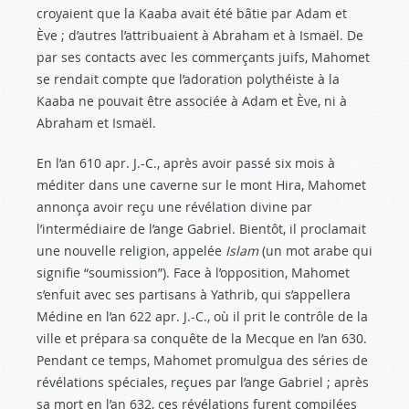
croyaient que la Kaaba avait été bâtie par Adam et
Ève ; d’autres l’attribuaient à Abraham et à Ismaël. De
par ses contacts avec les commerçants juifs, Mahomet
se rendait compte que l’adoration polythéiste à la
Kaaba ne pouvait être associée à Adam et Ève, ni à
Abraham et Ismaël.
En l’an 610 apr. J.-C., après avoir passé six mois à
méditer dans une caverne sur le mont Hira, Mahomet
annonça avoir reçu une révélation divine par
l’intermédiaire de l’ange Gabriel. Bientôt, il proclamait
une nouvelle religion, appelée
Islam
(un mot arabe qui
signifie “soumission”). Face à l’opposition, Mahomet
s’enfuit avec ses partisans à Yathrib, qui s’appellera
Médine en l’an 622 apr. J.-C., où il prit le contrôle de la
ville et prépara sa conquête de la Mecque en l’an 630.
Pendant ce temps, Mahomet promulgua des séries de
révélations spéciales, reçues par l’ange Gabriel ; après
sa mort en l’an 632, ces révélations furent compilées