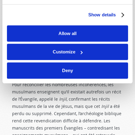
vierge ; cependant, il semble y avoir une confusion
entre l’identité de Miriam, la sœur de Moïse et Marie,
Show details
la mère de Jésus. Dans Sourate 19 :20, la mère du
Christ est appelée la « sœur d’Aaron » – alors que
Allow all
partout ailleurs dans le Coran, cette expression se
réfère à Miriam. En réponse, les musulmans
suggèrent que « la sœur d’Aaron » est un terme
Customize
général qui signifie « une femme vertueuse », bien
qu’un tel usage ne se présente nulle part dans le
Deny
Coran.
Pour réconcilier les nombreuses incohérences, les
musulmans enseignent qu’il existait autrefois un récit
de l’Évangile, appelé le
Injil
, confirmant les récits
musulmans de la vie de Jésus, mais que cet
Injil
a été
perdu ou supprimé. Cependant, l’archéologie biblique
rend cette revendication difficile à défendre. Les
manuscrits des premiers Évangiles – contredisant les