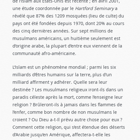
de l’Islam aux États-Unis est récente ; en avril 2001,
une étude coordonnée par le
Hartford Seminary
a
révélé que 87% des 1209 mosquées (lieu de culte) du
pays ont été fondées depuis 1970, dont 20% au cours
des cinq dernières années. Sur sept millions de
musulmans américains, un huitième seulement est
d’origine arabe, la plupart d’entre eux viennent de la
communauté afro-américaine.
L’Islam est un phénomène mondial ; parmi les six
milliards d’êtres humains sur la terre, plus d’un
milliard affirment y adhérer. Quelle sera leur
destinée ? Les musulmans religieux iront-ils dans un
paradis céleste après la mort, comme l’enseigne leur
religion ? Brûleront-ils à jamais dans les flammes de
l’enfer, comme bon nombre de non musulmans le
croient ? Ou Dieu a-t-Il prévu autre chose pour eux ?
Comment cette religion, qui s’est étendue des déserts
d’Arabie jusqu’en Amérique, affectera-t-elle les