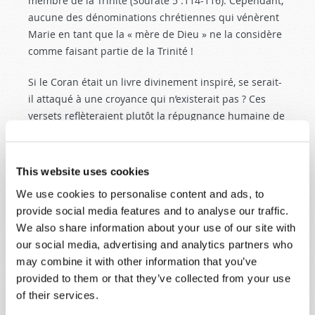
membre de la Trinité (Sourate 5 :114-116). Cependant,
aucune des dénominations chrétiennes qui vénèrent
Marie en tant que la « mère de Dieu » ne la considère
comme faisant partie de la Trinité !
Si le Coran était un livre divinement inspiré, se serait-
il attaqué à une croyance qui n’existerait pas ? Ces
versets reflèteraient plutôt la répugnance humaine de
Mahomet pour une dévotion excessive de Marie, qui
s’était infiltrée dans le christianisme, et qu’il avait pu
constater chez les commerçants de passage dans la
This website uses cookies
ville très cosmopolite de sa jeunesse.
We use cookies to personalise content and ads, to
provide social media features and to analyse our traffic.
Les musulmans révèrent Jésus comme un grand
We also share information about your use of our site with
prophète, mais ne Le considèrent pas comme Dieu.
our social media, advertising and analytics partners who
Mahomet enseigna que Jésus ne fut pas crucifié, mais
may combine it with other information that you’ve
enlevé au ciel – un sosie serait mort à Sa place
provided to them or that they’ve collected from your use
(Sourate 4 :157).
of their services.
Le Coran soutient la naissance du Christ par une