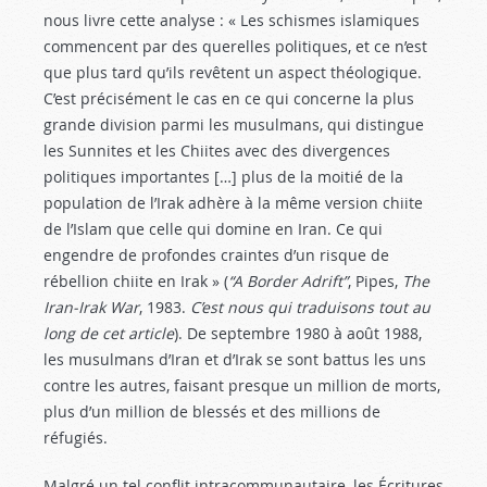
nous livre cette analyse : « Les schismes islamiques
commencent par des querelles politiques, et ce n’est
que plus tard qu’ils revêtent un aspect théologique.
C’est précisément le cas en ce qui concerne la plus
grande division parmi les musulmans, qui distingue
les Sunnites et les Chiites avec des divergences
politiques importantes […] plus de la moitié de la
population de l’Irak adhère à la même version chiite
de l’Islam que celle qui domine en Iran. Ce qui
engendre de profondes craintes d’un risque de
rébellion chiite en Irak » (
“A Border Adrift”
, Pipes,
The
Iran-Irak War
, 1983.
C’est nous qui traduisons tout au
long de cet article
). De septembre 1980 à août 1988,
les musulmans d’Iran et d’Irak se sont battus les uns
contre les autres, faisant presque un million de morts,
plus d’un million de blessés et des millions de
réfugiés.
Malgré un tel conflit intracommunautaire, les Écritures