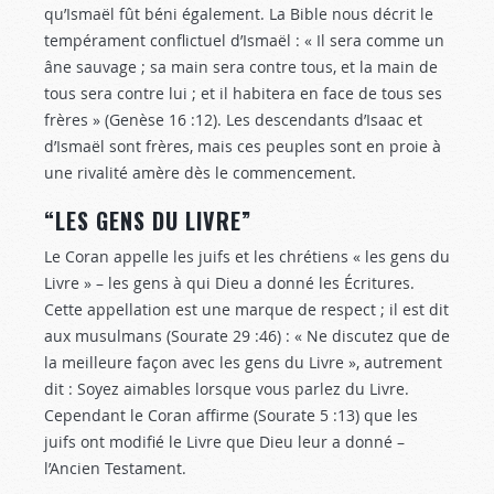
qu’Ismaël fût béni également. La Bible nous décrit le
tempérament conflictuel d’Ismaël : « Il sera comme un
âne sauvage ; sa main sera contre tous, et la main de
tous sera contre lui ; et il habitera en face de tous ses
frères » (Genèse 16 :12
). Les descendants d’Isaac et
d’Ismaël sont frères, mais ces peuples sont en proie à
une rivalité amère dès le commencement.
“LES GENS DU LIVRE”
Le Coran appelle les juifs et les chrétiens « les gens du
Livre » – les gens à qui Dieu a donné les Écritures.
Cette appellation est une marque de respect ; il est dit
aux musulmans (Sourate 29 :46) : « Ne discutez que de
la meilleure façon avec les gens du Livre », autrement
dit : Soyez aimables lorsque vous parlez du Livre.
Cependant le Coran affirme (Sourate 5 :13) que les
juifs ont modifié le Livre que Dieu leur a donné –
l’Ancien Testament.