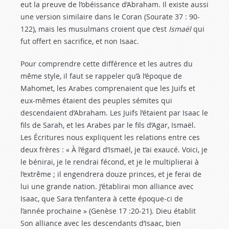
eut la preuve de l’obéissance d’Abraham. Il existe aussi
une version similaire dans le Coran (Sourate 37 : 90-
122), mais les musulmans croient que c’est
Ismaël
qui
fut offert en sacrifice, et non Isaac.
Pour comprendre cette différence et les autres du
même style, il faut se rappeler qu’à l’époque de
Mahomet, les Arabes comprenaient que les Juifs et
eux-mêmes étaient des peuples sémites qui
descendaient d’Abraham. Les Juifs l’étaient par Isaac le
fils de Sarah, et les Arabes par le fils d’Agar, Ismaël.
Les Écritures nous expliquent les relations entre ces
deux frères : « À l’égard d’Ismaël, je t’ai exaucé. Voici, je
le bénirai, je le rendrai fécond, et je le multiplierai à
l’extrême ; il engendrera douze princes, et je ferai de
lui une grande nation. J’établirai mon alliance avec
Isaac, que Sara t’enfantera à cette époque-ci de
l’année prochaine » (Genèse 17 :20-21
). Dieu établit
Son alliance avec les descendants d’Isaac, bien