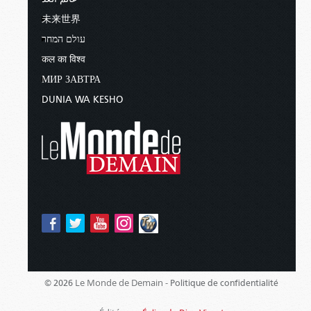
homme de 1m93 qui prétend être une femme,
Ce dernier arbre interdit symbolisait l’homme
on peut lire ce qui suit :
未来世界
lui-même choisissant de déterminer le bien et le
עולם המחר
mal, le bon et le mauvais. D’ailleurs, Dieu ne l’a
« Les militants des droits des
pas empêché de prendre cette décision
कल का विश्व
transgenres affirment que les
désastreuse. Comme vous le savez sans doute,
femmes transgenres sont de vraies
МИР ЗАВТРА
Adam et Ève choisirent de désobéir. Le résultat ?
femmes et qu’elles doivent être
DUNIA WA KESHO
incluses dans le sport.
Ils furent chassés d’un magnifique jardin
paradisiaque où la nourriture était abondante et
Mme Gaines, qui est originaire du
la vie agréable. Après cela, ils furent condamnés
Tennessee et qui nageait pour
aux difficultés, à la souffrance et à la mort.
l’équipe de l’université du Kentucky,
Malheureusement, leurs enfants, y compris vous
déclara que l’Amérique avait besoin
et moi, ont suivi la même voie – rejetant la
de “plus d’hommes masculins” et fit
révélation de Dieu et déterminant par eux-
l’éloge des vétérans de la Seconde
mêmes le bien et le mal – ils ont connu les
Guerre mondiale.
mêmes résultats. Dieu rappela ce choix au
“C’est la dernière fois que nous avons
peuple d’Israël :
eu des hommes forts”, a-t-elle
Le Monde de Demain -
© 2026
Politique de confidentialité
« Vois, je mets aujourd’hui devant toi
déclaré.
la vie et le bien, la mort et le mal. Car