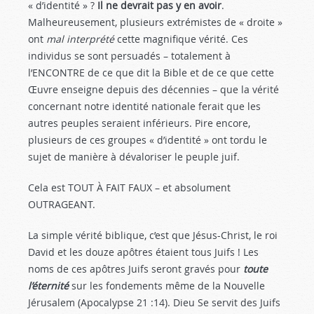
« d’identité » ?
Il ne devrait pas y en avoir
.
Malheureusement, plusieurs extrémistes de « droite »
ont
mal interprété
cette magnifique vérité. Ces
individus se sont persuadés – totalement à
l’ENCONTRE de ce que dit la Bible et de ce que cette
Œuvre enseigne depuis des décennies – que la vérité
concernant notre identité nationale ferait que les
autres peuples seraient inférieurs. Pire encore,
plusieurs de ces groupes « d’identité » ont tordu le
sujet de manière à dévaloriser le peuple juif.
Cela est TOUT À FAIT FAUX – et absolument
OUTRAGEANT.
La simple vérité biblique, c’est que Jésus-Christ, le roi
David et les douze apôtres étaient tous Juifs ! Les
noms de ces apôtres Juifs seront gravés pour
toute
l’éternité
sur les fondements même de la Nouvelle
Jérusalem (Apocalypse 21 :14
). Dieu Se servit des Juifs