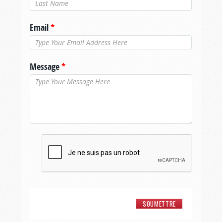
Nom de
famille
*
Email
*
Message
*