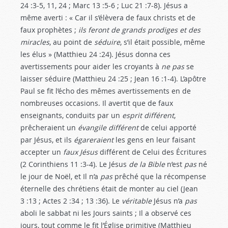
24 :3-5
, 11, 24 ; Marc 13 :5-6
; Luc 21 :7-8
). Jésus a
même averti : « Car il s’élèvera de faux christs et de
faux prophètes ;
ils feront de grands prodiges et des
miracles
, au point de
séduire
, s’il était possible, même
les élus » (Matthieu 24 :24
). Jésus donna ces
avertissements pour aider les croyants à
ne pas
se
laisser séduire (Matthieu 24 :25
; Jean 16 :1-4
). L’apôtre
Paul se fit l’écho des mêmes avertissements en de
nombreuses occasions. Il avertit que de faux
enseignants, conduits par un
esprit différent
,
prêcheraient un
évangile différent
de celui apporté
par Jésus, et ils
égareraient
les gens en leur faisant
accepter un
faux Jésus
différent de Celui des Écritures
(2 Corinthiens 11 :3-4
). Le Jésus
de la Bible
n’est
pas
né
le jour de Noël, et Il n’a
pas
prêché que la récompense
éternelle des chrétiens était de monter au ciel (Jean
3 :13
; Actes 2 :34
; 13 :36). Le
véritable
Jésus n’a
pas
aboli le sabbat ni les Jours saints ; Il a observé ces
jours, tout comme le fit l’Église primitive (Matthieu