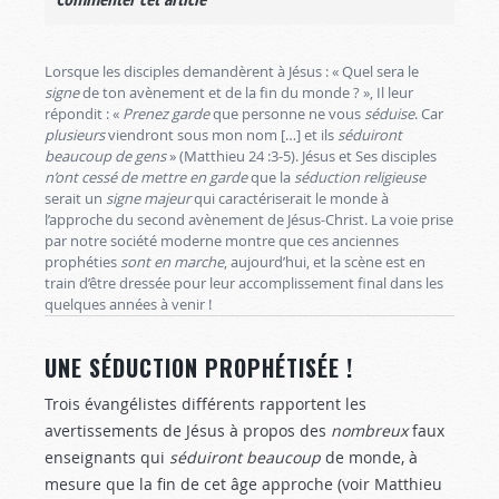
Lorsque les disciples demandèrent à Jésus : « Quel sera le
signe
de ton avènement et de la fin du monde ? », Il leur
répondit : «
Prenez garde
que personne ne vous
séduise
. Car
plusieurs
viendront sous mon nom […] et ils
séduiront
beaucoup de gens
» (Matthieu 24 :3-5
). Jésus et Ses disciples
n’ont cessé de mettre en garde
que la
séduction religieuse
serait un
signe majeur
qui caractériserait le monde à
l’approche du second avènement de Jésus-Christ. La voie prise
par notre société moderne montre que ces anciennes
prophéties
sont en marche
, aujourd’hui, et la scène est en
train d’être dressée pour leur accomplissement final dans les
quelques années à venir !
UNE SÉDUCTION PROPHÉTISÉE !
Trois évangélistes différents rapportent les
avertissements de Jésus à propos des
nombreux
faux
enseignants qui
séduiront beaucoup
de monde, à
mesure que la fin de cet âge approche (voir Matthieu