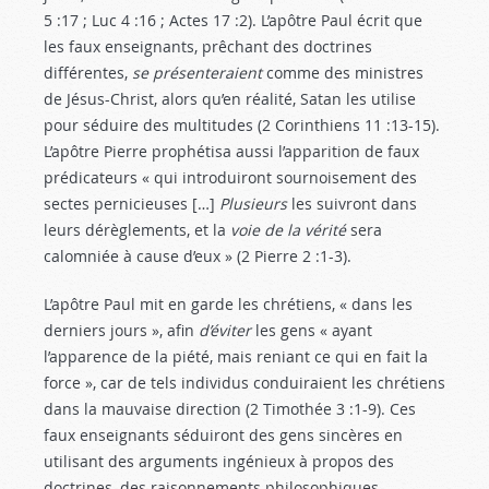
5 :17
; Luc 4 :16
; Actes 17 :2
). L’apôtre Paul écrit que
les faux enseignants, prêchant des doctrines
différentes,
se présenteraient
comme des ministres
de Jésus-Christ, alors qu’en réalité, Satan les utilise
pour séduire des multitudes (2 Corinthiens 11 :13-15
).
L’apôtre Pierre prophétisa aussi l’apparition de faux
prédicateurs « qui introduiront sournoisement des
sectes pernicieuses […]
Plusieurs
les suivront dans
leurs dérèglements, et la
voie de la vérité
sera
calomniée à cause d’eux » (2 Pierre 2 :1-3
).
L’apôtre Paul mit en garde les chrétiens, « dans les
derniers jours », afin
d’éviter
les gens « ayant
l’apparence de la piété, mais reniant ce qui en fait la
force », car de tels individus conduiraient les chrétiens
dans la mauvaise direction (2 Timothée 3 :1-9
). Ces
faux enseignants séduiront des gens sincères en
utilisant des arguments ingénieux à propos des
doctrines, des raisonnements philosophiques