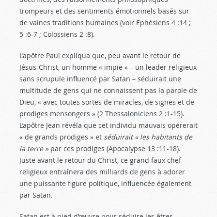
trompeurs et des sentiments émotionnels basés sur
de vaines traditions humaines (voir Ephésiens 4 :14
;
5 :6-7 ; Colossiens 2 :8
).
L’apôtre Paul expliqua que, peu avant le retour de
Jésus-Christ, un homme « impie » – un leader religieux
sans scrupule influencé par Satan – séduirait une
multitude de gens qui ne connaissent pas la parole de
Dieu, « avec toutes sortes de miracles, de signes et de
prodiges mensongers » (2 Thessaloniciens 2 :1-15
).
L’apôtre Jean révéla que cet individu mauvais opérerait
« de grands prodiges » et
séduirait « les habitants de
la terre »
par ces prodiges (Apocalypse 13 :11-18
).
Juste avant le retour du Christ, ce grand faux chef
religieux entraînera des milliards de gens à adorer
une puissante figure politique, influencée également
par Satan.
Satan est à pied d’œuvre pour séduire les êtres