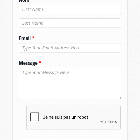
Nom de
famille
*
Email
*
Message
*