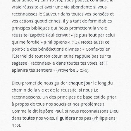
vraie réussite et avoir une vie abondante
si
vous
reconnaissez le Sauveur dans toutes vos pensées et
vos actions quotidiennes. Il y a tant de formidables
principes bibliques qui nous promettent la vraie
réussite. L’apôtre Paul écrivit : « Je puis
tout
par celui
qui me fortifie » (Philippiens 4 :13
). Notez aussi ce
point-clé des bénédictions divines : « Confie-toi en
l’Éternel de tout ton cœur, et ne t’appuie pas sur ta
sagesse ; reconnais-le dans toutes tes voies, et il
aplanira tes sentiers » (Proverbe 3 :5-6).
Dieu promet de nous guider
chaque jour
le long du
chemin de la vie et de la réussite,
si
nous Le
reconnaissons. Un des principes de base est de prier
à propos de tous nos soucis et nos problèmes !
Comme le dit l’apôtre Paul, si nous reconnaissons Dieu
dans
toutes
nos voies, Il
guidera
nos pas (Philippiens
4 :6
).