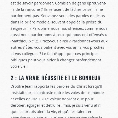
est de savoir pardonner. Combien de gens éprouvent-
ils de la rancune ? Ils refusent de lâcher prise. Ils ne
pardonnent pas. Souvenez-vous des paroles de Jésus
dans la prière modèle, souvent appelée la prière du
Seigneur : « Pardonne-nous nos offenses, comme nous
aussi nous pardonnons à ceux qui nous ont offensés »
(Matthieu 6 :12
). Priez-vous ainsi ? Pardonnez-vous aux
autres ? Êtes-vous patient avec vos amis, vos proches
et vos collègues ? Le fait d’appliquer ces principes
bibliques peut vous aider à changer profondément
votre vie !
2 : LA VRAIE RÉUSSITE ET LE BONHEUR
L’apôtre Jean rapporta les paroles du Christ lorsqu’Il
insistait sur le contraste entre les voies de ce monde
et celles de Dieu. « Le voleur ne vient que pour
dérober, égorger et détruire ; moi, je suis venu afin
que les brebis aient la vie, et qu’elles l’aient en
abondance » (Jean 10 :10
). Vous pouvez connaître la