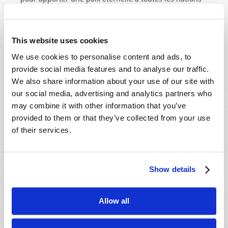
dans le Royaume de Dieu. Vous pouvez faire partie de
ce monde à venir si vous cherchez premièrement le
Royaume de Dieu et si vous attendez avec
This website uses cookies
enthousiasme la glorieuse résurrection décrite dans 1
We use cookies to personalise content and ads, to
Corinthiens 15
et 1 Thessaloniciens 4
.
provide social media features and to analyse our traffic.
5 : LA BIBLE NOUS AIDE À PRÉPARER
We also share information about your use of our site with
L’AVENIR
our social media, advertising and analytics partners who
may combine it with other information that you’ve
Les prophéties bibliques révèlent comment Dieu
provided to them or that they’ve collected from your use
interviendra dans les affaires du monde. Elles nous
of their services.
annoncent la bonne nouvelle du destin final de
l’humanité. Nous avons déjà vu que le but de Dieu est
de
nous préparer
pour Son Royaume, qui sera établi
Show details
ici-bas sur terre ! Les véritables chrétiens régneront
avec le Christ pendant mille ans, comme rois et
sacrificateurs. Les véritables chrétiens seront
Allow all
transformés, nés dans le Royaume de Dieu, lors de la
résurrection. Cela pourrait être
votre
avenir. Pensez à