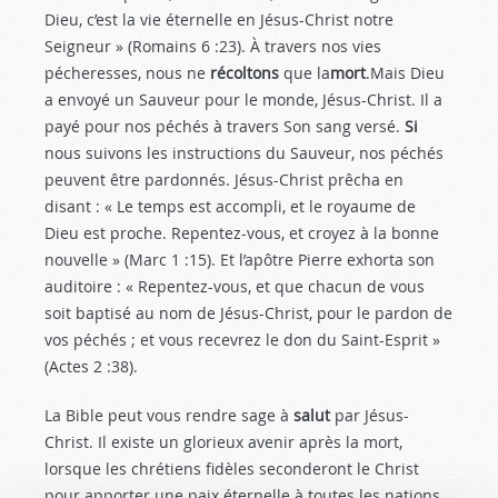
Dieu, c’est la vie éternelle en Jésus-Christ notre
Seigneur » (Romains 6 :23
). À travers nos vies
pécheresses, nous ne
récoltons
que la
mort
.Mais Dieu
a envoyé un Sauveur pour le monde, Jésus-Christ. Il a
payé pour nos péchés à travers Son sang versé.
Si
nous suivons les instructions du Sauveur, nos péchés
peuvent être pardonnés. Jésus-Christ prêcha en
disant : « Le temps est accompli, et le royaume de
Dieu est proche. Repentez-vous, et croyez à la bonne
nouvelle » (Marc 1 :15
). Et l’apôtre Pierre exhorta son
auditoire : « Repentez-vous, et que chacun de vous
soit baptisé au nom de Jésus-Christ, pour le pardon de
vos péchés ; et vous recevrez le don du Saint-Esprit »
(Actes 2 :38
).
La Bible peut vous rendre sage à
salut
par Jésus-
Christ. Il existe un glorieux avenir après la mort,
lorsque les chrétiens fidèles seconderont le Christ
pour apporter une paix éternelle à toutes les nations