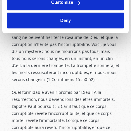
cet événement glorieux au retour du Christ. L’apôtre
Customize
Paul écrivit, en parlant de la résurrection, que nous
serons
changés
d’êtres mortels en êtres immortels,
Deny
lorsque les vrais chrétiens hériteront le Royaume de
Dieu. « Ce que je dis, frères, c’est que la chair et le
sang ne peuvent hériter le royaume de Dieu, et que la
corruption n’hérite pas l’incorruptibilité. Voici, je vous
dis un mystère : nous ne mourrons pas tous, mais
tous nous serons changés, en un instant, en un clin
d’œil, à la dernière trompette. La trompette sonnera, et
les morts ressusciteront incorruptibles, et nous, nous
serons changés » (1 Corinthiens 15 :50-52
).
Quel formidable avenir promis par Dieu ! À la
résurrection, nous deviendrons des êtres immortels.
L’apôtre Paul poursuit : « Car il faut que ce corps
corruptible revête l’incorruptibilité, et que ce corps
mortel revête l’immortalité. Lorsque ce corps
corruptible aura revêtu l’incorruptibilité, et que ce