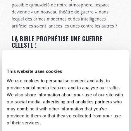
possible qu’au-delà de notre atmosphère, l’espace
devienne « un nouveau théâtre de guerre », dans
lequel des armes modernes et des intelligences
artificielles soient lancées les unes contre les autres ?
LA BIBLE PROPHÉTISE UNE GUERRE
CÉLESTE !
Il est intéressant de noter que la Bible révèle qu’il y
aura une guerre céleste à venir – un conflit
bien plus
puissant
que tout ce que les présidents et les
This website uses cookies
généraux sur cette Terre ont pu imaginer !
We use cookies to personalise content and ads, to
provide social media features and to analyse our traffic.
Satan le diable attaquera le trône de Dieu dans les
We also share information about your use of our site with
cieux ! Une bataille éclatera entre l’armée angélique
our social media, advertising and analytics partners who
de Dieu et l’armée démoniaque de Satan. Apocalypse
may combine it with other information that you’ve
12 :7
décrit clairement ce conflit : « Et il y eut guerre
provided to them or that they’ve collected from your use
dans le ciel. Michel et ses anges combattirent contre
of their services.
le dragon. Et le dragon et ses anges combattirent… »
Qui remportera cette guerre ? « …mais ils [Satan et ses