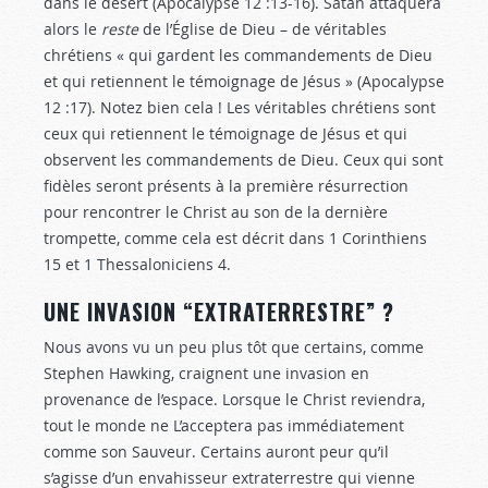
dans le désert (Apocalypse 12 :13-16
). Satan attaquera
alors le
reste
de l’Église de Dieu – de véritables
chrétiens « qui gardent les commandements de Dieu
et qui retiennent le témoignage de Jésus » (Apocalypse
12 :17
). Notez bien cela ! Les véritables chrétiens sont
ceux qui retiennent le témoignage de Jésus et qui
observent les commandements de Dieu. Ceux qui sont
fidèles seront présents à la première résurrection
pour rencontrer le Christ au son de la dernière
trompette, comme cela est décrit dans 1 Corinthiens
15
et 1 Thessaloniciens 4
.
UNE INVASION “EXTRATERRESTRE” ?
Nous avons vu un peu plus tôt que certains, comme
Stephen Hawking, craignent une invasion en
provenance de l’espace. Lorsque le Christ reviendra,
tout le monde ne L’acceptera pas immédiatement
comme son Sauveur. Certains auront peur qu’il
s’agisse d’un envahisseur extraterrestre qui vienne