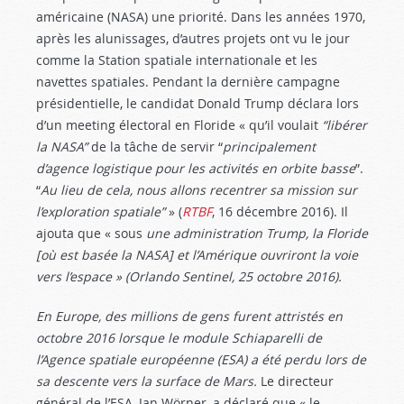
américaine (NASA) une priorité. Dans les années 1970,
après les alunissages, d’autres projets ont vu le jour
comme la Station spatiale internationale et les
navettes spatiales. Pendant la dernière campagne
présidentielle, le candidat Donald Trump déclara lors
d’un meeting électoral en Floride « qu’il voulait
“
libérer
la NASA
”
de la tâche de servir “
principalement
d’agence logistique pour les activités en orbite basse
”.
“
Au lieu de cela, nous allons recentrer sa mission sur
l’exploration spatiale”
» (
RTBF
, 16 décembre 2016). Il
ajouta que « sous
une administration Trump, la Floride
[où est basée la NASA] et l’Amérique ouvriront la voie
vers l’espace » (
Orlando Sentinel
, 25 octobre 2016).
En Europe, des millions de gens furent attristés en
octobre 2016 lorsque le module Schiaparelli de
l’Agence spatiale européenne (ESA) a été perdu lors de
sa descente vers la surface de Mars.
Le directeur
général de l’ESA, Jan Wörner, a déclaré que « le