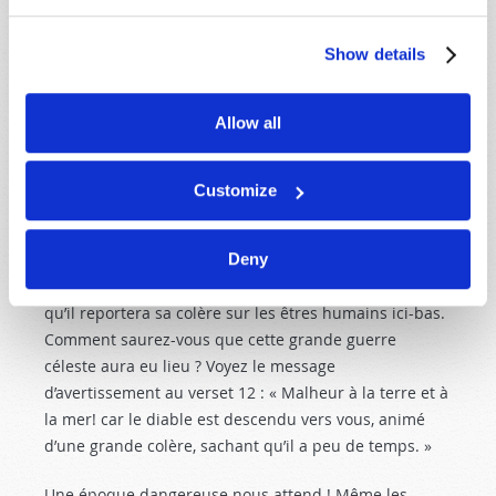
anges déchus] ne furent pas les plus forts, et leur
place ne fut plus trouvée dans le ciel. Et il fut
Show details
précipité, le grand dragon, le serpent ancien, appelé le
diable et Satan, celui qui séduit toute la terre, il fut
Allow all
précipité sur la terre, et ses anges furent précipités
avec lui » (versets 8-9).
Customize
Ce tournant décisif marquera le début de la
succession d’événements de la fin des temps
Deny
conduisant au retour du Messie, Jésus-Christ. Satan
perdra cette guerre céleste. Il sera tellement furieux
qu’il reportera sa colère sur les êtres humains ici-bas.
Comment saurez-vous que cette grande guerre
céleste aura eu lieu ? Voyez le message
d’avertissement au verset 12 : « Malheur à la terre et à
la mer! car le diable est descendu vers vous, animé
d’une grande colère, sachant qu’il a peu de temps. »
Une époque dangereuse nous attend ! Même les