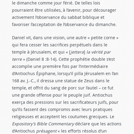
le dimanche comme jour férié. De telles lois
pourraient être utilisées, à l’avenir, pour décourager
activement l’observance du sabbat biblique et
favoriser l’acceptation de l’observance du dimanche.
Daniel vit, dans une vision, une autre « petite corne »
qui fera cesser les sacrifices perpétuels dans le
temple à Jérusalem, et qui « [
jettera
]
la vérité par
terre
» (Daniel 8 :8-14
). Cette prophétie double s’est
accomplie une première fois par l’intermédiaire
d’Antiochus Épiphane, lorsqu’il pilla Jérusalem en l’an
168 av. J.-C., il dressa une statue de Zeus dans le
temple, et offrit du sang de porc sur l’autel – ce fut
une grande offense pour le peuple juif. Antiochus
exerça des pressions sur les sacrificateurs juifs, pour
qu’ils fassent des compromis avec leurs pratiques
religieuses et acceptent les coutumes grecques. Le
Expository’s Bible Commentary
déclare que les actions
d’Antiochus
présagent
« les efforts résolus d’un