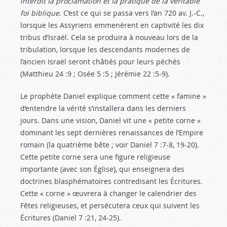
interdit la proclamation et la pratique de la véritable
foi biblique
. C’est ce qui se passa vers l’an 720 av. J.-C.,
lorsque les Assyriens emmenèrent en captivité les dix
tribus d’Israël. Cela se produira à nouveau lors de la
tribulation, lorsque les descendants modernes de
l’ancien Israël seront châtiés pour leurs péchés
(Matthieu 24 :9
; Osée 5 :5
; Jérémie 22 :5-9
).
Le prophète Daniel explique comment cette « famine »
d’entendre la vérité s’installera dans les derniers
jours. Dans une vision, Daniel vit une « petite corne »
dominant les sept dernières renaissances de l’Empire
romain (la quatrième bête ; voir Daniel 7 :7-8
, 19-20).
Cette petite corne sera une figure religieuse
importante (avec son Église), qui enseignera des
doctrines blasphématoires contredisant les Écritures.
Cette « corne » œuvrera à changer le calendrier des
Fêtes religieuses, et persécutera ceux qui suivent les
Écritures (Daniel 7 :21
, 24-25).