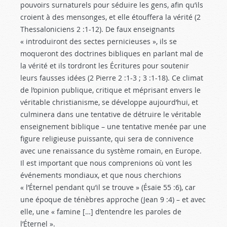
pouvoirs surnaturels pour séduire les gens, afin qu’ils
croient à des mensonges, et elle étouffera la vérité (2
Thessaloniciens 2 :1-12
). De faux enseignants
« introduiront des sectes pernicieuses », ils se
moqueront des doctrines bibliques en parlant mal de
la vérité et ils tordront les Écritures pour soutenir
leurs fausses idées (2 Pierre 2 :1-3
; 3 :1-18). Ce climat
de l’opinion publique, critique et méprisant envers le
véritable christianisme, se développe aujourd’hui, et
culminera dans une tentative de détruire le véritable
enseignement biblique – une tentative menée par une
figure religieuse puissante, qui sera de connivence
avec une renaissance du système romain, en Europe.
Il est important que nous comprenions où vont les
événements mondiaux, et que nous cherchions
« l’Éternel pendant qu’il se trouve » (Ésaïe 55 :6
), car
une époque de ténèbres approche (Jean 9 :4
) – et avec
elle, une « famine […] d’entendre les paroles de
l’Éternel ».