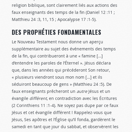
religion biblique, sont clairement liés aux actions des
faux enseignants des temps de la fin (Daniel 12 :11
;
Matthieu 24 :3
, 11, 15 ; Apocalypse 17 :1-5
).
DES PROPHÉTIES FONDAMENTALES
Le Nouveau Testament nous donne un aperçu
supplémentaire au sujet des événements des temps
de la fin, qui contribueront à une « famine […]
d’entendre les paroles de l’Éternel ». Jésus déclara
que, dans les années qui précéderont Son retour,
« plusieurs viendront sous mon nom […] et ils
séduiront beaucoup de gens » (Matthieu 24 :5
). De
faux enseignants prêcheront un
autre
Jésus et un
évangile
différent
, en contradiction avec les Écritures
(2 Corinthiens 11 :1-4
). Ne soyez pas dupe par ce faux
Jésus et cet évangile différent ! Rappelez-vous que
Jésus, Ses apôtres et l’Église qu’Il fonda, gardèrent le
samedi en tant que jour du sabbat, et observèrent les