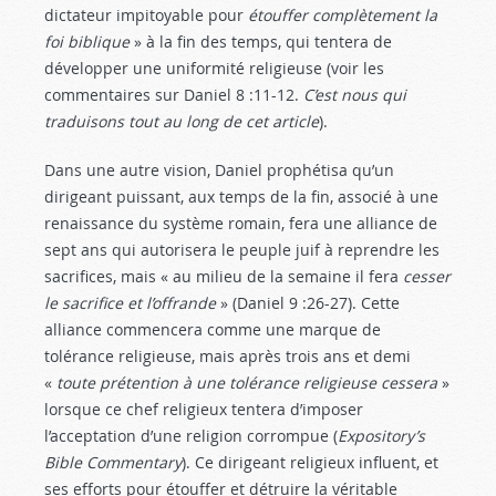
dictateur impitoyable pour
étouffer complètement la
foi biblique
» à la fin des temps, qui tentera de
développer une uniformité religieuse (voir les
commentaires sur Daniel 8 :11-12
.
C’est nous qui
traduisons tout au long de cet article
).
Dans une autre vision, Daniel prophétisa qu’un
dirigeant puissant, aux temps de la fin, associé à une
renaissance du système romain, fera une alliance de
sept ans qui autorisera le peuple juif à reprendre les
sacrifices, mais « au milieu de la semaine il fera
cesser
le sacrifice et l’offrande
» (Daniel 9 :26-27
). Cette
alliance commencera comme une marque de
tolérance religieuse, mais après trois ans et demi
«
toute prétention à une tolérance religieuse cessera
»
lorsque ce chef religieux tentera d’imposer
l’acceptation d’une religion corrompue (
Expository’s
Bible Commentary
). Ce dirigeant religieux influent, et
ses efforts pour étouffer et détruire la véritable