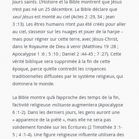
Jours saints. L’Histoire et la Bible montrent que Jésus
n’est pas né un 25 décembre. La Bible déclare que
seul Jésus
est monté au ciel (Actes 2 :29
, 34 ; Jean
3 :13
). Les êtres humains n’ont
pas
été créés pour aller
au ciel, s’asseoir sur les nuages et jouer de la harpe –
mais pour régner sur cette terre, avec Jésus-Christ,
dans le Royaume de Dieu à venir (Matthieu 19 :28
;
Apocalypse 1 :6
; 5 :10 ; Daniel 2 :44-45
; 7 :27). Cette
vérité biblique sera supprimée à la fin de cette
époque, parce qu’elle contredit les croyances
traditionnelles diffusées par le système religieux, qui
dominera le monde.
La Bible montre qu’à l’approche des temps de la fin,
l’activité religieuse
militante
augmentera (Apocalypse
6 :1-2
). Dans les derniers jours, les gens auront une
« apparence de la piété », mais elle ne sera pas
solidement fondée sur les Écritures (2 Timothée 3 :1-
5
; 4 :1-4). Une figure religieuse influente utilisera des