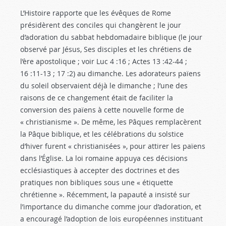
L’Histoire rapporte que les évêques de Rome
présidèrent des conciles qui changèrent le jour
d’adoration du sabbat hebdomadaire biblique (le jour
observé par Jésus, Ses disciples et les chrétiens de
l’ère apostolique ; voir Luc 4 :16
; Actes 13 :42-44
;
16 :11-13 ; 17 :2) au dimanche. Les adorateurs païens
du soleil observaient déjà le dimanche ; l’une des
raisons de ce changement était de faciliter la
conversion des païens à cette nouvelle forme de
« christianisme ». De même, les Pâques remplacèrent
la Pâque biblique, et les célébrations du solstice
d’hiver furent « christianisées », pour attirer les païens
dans l’Église. La loi romaine appuya ces décisions
ecclésiastiques à accepter des doctrines et des
pratiques non bibliques sous une « étiquette
chrétienne ». Récemment, la papauté a insisté sur
l’importance du dimanche comme jour d’adoration, et
a encouragé l’adoption de lois européennes instituant