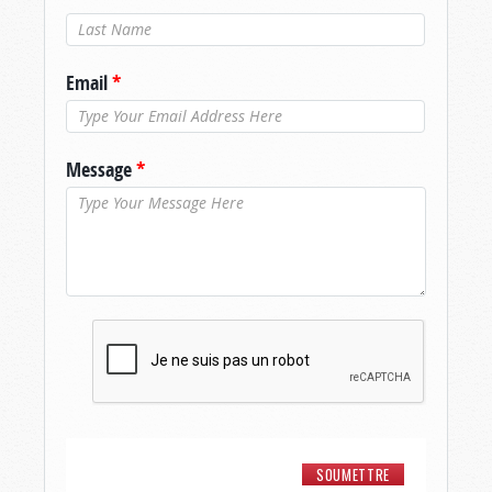
Nom de
famille
*
Email
*
Message
*