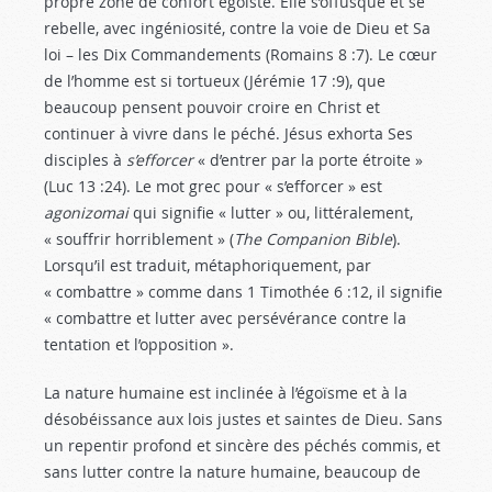
propre zone de confort égoïste. Elle s’offusque et se
rebelle, avec ingéniosité, contre la voie de Dieu et Sa
loi – les Dix Commandements (Romains 8 :7
). Le cœur
de l’homme est si tortueux (Jérémie 17 :9
), que
beaucoup pensent pouvoir croire en Christ et
continuer à vivre dans le péché. Jésus exhorta Ses
disciples à
s’efforcer
« d’entrer par la porte étroite »
(Luc 13 :24
). Le mot grec pour « s’efforcer » est
agonizomai
qui signifie « lutter » ou, littéralement,
« souffrir horriblement » (
The Companion Bible
).
Lorsqu’il est traduit, métaphoriquement, par
« combattre » comme dans 1 Timothée 6 :12
, il signifie
« combattre et lutter avec persévérance contre la
tentation et l’opposition ».
La nature humaine est inclinée à l’égoïsme et à la
désobéissance aux lois justes et saintes de Dieu. Sans
un repentir profond et sincère des péchés commis, et
sans lutter contre la nature humaine, beaucoup de