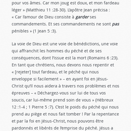
pour vos âmes. Car mon joug est doux, et mon fardeau
léger » (Matthieu 11 :28-30
). L’apôtre Jean précisa :
« Car l’amour de Dieu consiste à
garder
ses
commandements. Et ses commandements ne sont
pas
pénibles » (1 Jean 5 :3
).
La voie de Dieu est une voie de bénédictions, une voie
qui affranchit les hommes du péché et de ses
conséquences, dont l’issue est la mort (Romains 6 :23
).
En tant que chrétiens, nous devons nous repentir et
« [rejeter] tout fardeau, et le péché qui nous
enveloppe si facilement » – en ayant foi en Jésus-
Christ qu’Il nous aidera à travers nos problèmes et nos
épreuves – « Déchargez-vous sur lui de tous vos
soucis, car lui-même prend soin de vous » (Hébreux
12 :1-4
; 1 Pierre 5 :7
). C’est le poids du péché qui nous
prend au piège et nous fait tomber ! Par la repentance
et par la foi en Jésus-Christ, nous pouvons être
pardonnés et libérés de l’emprise du péché. Jésus a