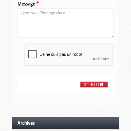
Message
*
Archives