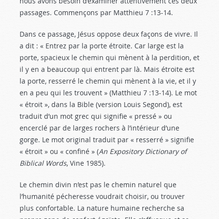
nous avons besoin d’examiner attentivement ces deux
passages. Commençons par Matthieu 7 :13-14
.
Dans ce passage, Jésus oppose deux façons de vivre. Il
a dit : « Entrez par la porte étroite. Car large est la
porte, spacieux le chemin qui mènent à la perdition, et
il y en a beaucoup qui entrent par là. Mais étroite est
la porte, resserré le chemin qui mènent à la vie, et il y
en a peu qui les trouvent » (Matthieu 7 :13-14
). Le mot
« étroit », dans la Bible (version Louis Segond), est
traduit d’un mot grec qui signifie « pressé » ou
encerclé par de larges rochers à l’intérieur d’une
gorge. Le mot original traduit par « resserré » signifie
« étroit » ou « confiné » (
An Expository Dictionary of
Biblical Words
, Vine 1985).
Le chemin divin n’est pas le chemin naturel que
l’humanité pécheresse voudrait choisir, ou trouver
plus confortable. La nature humaine recherche sa