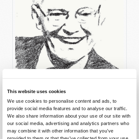
This website uses cookies
We use cookies to personalise content and ads, to
L’HUMANITÉ VA-T-ELLE “EFFACER” LA BIBLE ?
provide social media features and to analyse our traffic.
We also share information about your use of our site with
Roderick Meredith (1930-2017)
our social media, advertising and analytics partners who
may combine it with other information that you’ve
provided to them or that they’ve collected from your use