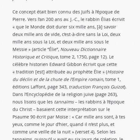
Ce concept était bien connu des Juifs à l’époque de
Pierre. Vers l’an 200 ans av. J.-C., le rabbin Élias écrivit
« que le Monde doit durer six mille ans, [à] savoir
deux mille ans de vide, c’est-à-dire sans la Loi, deux
mille ans sous la Loi, et deux mille ans sous le
Messie » (article “Élie”,
Nouveau Dictionnaire
Historique et Critique
, tome 2, 1750, page 12). Le
célèbre historien Edward Gibbon écrivit que cette
« tradition [est] attribuée au prophète Élie » (
Histoire
du déclin et de la chute de l’Empire romain
, tome 1,
éditions Laffont, page 343,
traduction François Guizot
).
Dans l’Encyclopédie de la religion juive (page 263),
nous lisons que les
tannaïms
– les rabbins à l’époque
du Christ – basaient cette interprétation sur le
Psaume 90
écrit par Moïse : « Car mille ans sont, à tes
yeux, comme le jour d’hier, quand il n’est plus, et
comme une veille de la nuit » (verset 4). Selon les
tannaïms, puisqu’il y avait eu six jours de création, le