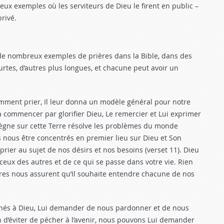
ux exemples où les serviteurs de Dieu le firent en public –
privé.
te de nombreux exemples de prières dans la Bible, dans des
urtes, d’autres plus longues, et chacune peut avoir un
mment prier, Il leur donna un modèle général pour notre
à commencer par glorifier Dieu, Le remercier et Lui exprimer
règne sur cette Terre résolve les problèmes du monde
ès nous être concentrés en premier lieu sur Dieu et Son
ier au sujet de nos désirs et nos besoins (verset 11). Dieu
ceux des autres et de ce qui se passe dans votre vie. Rien
ritures nous assurent qu’Il souhaite entendre chacune de nos
hés à Dieu, Lui demander de nous pardonner et de nous
fin d’éviter de pécher à l’avenir, nous pouvons Lui demander