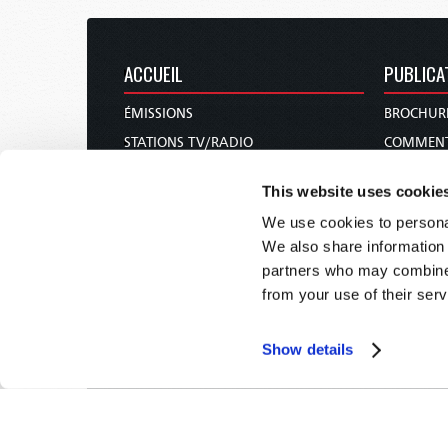
ACCUEIL
PUBLICA
ÉMISSIONS
BROCHUR
STATIONS TV/RADIO
COMMENT
À PROPOS
REVUES
This website uses cookie
NOUS CONTACTER
NOUVELLE
We use cookies to personal
FAIRE UN DON
CÔTÉ FE
We also share information 
CALENDRIER DES FÊTES
COURS DE
partners who may combine i
COMMANDER & S’ABONNER
from your use of their serv
CONFÉRENCES
Show details