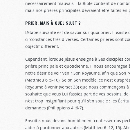
nécessairement mauvais – la Bible contient de nombre
mais nos prières principales devraient être faites en 
PRIER, MAIS À QUEL SUJET ?
L’étape suivante est de savoir sur quoi prier. Il exis
circonstances très diverses. Certaines prières sont co
objectif différent.
Cependant, lorsque Jésus enseigna à Ses disciples co
prière principale et quotidienne. Il nous encouragea 
notre désir de voir venir Son Royaume, afin que Son 
(Matthieu 6 :9-10
). Selon Son modèle, ce n’est qu’apr
Royaume à venir (verset 33) que nous commençons à pr
souhaite que vous Lui fassiez part de vos besoins, de 
n’est trop insignifiant pour qu’Il s’en soucie : les Éc
demandes (Philippiens 4 :6-7
).
Ensuite, nous devons humblement confesser nos péc
aider à pardonner aux autres (Matthieu 6 :12
, 15). A