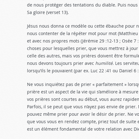
de nous protéger des tentations du diable. Puis nous
Sa gloire (verset 13).
Jésus nous donna ce modèle ou cette ébauche pour no
nous contenter de la répéter mot pour mot (Matthieu 
et avec nos propres mots (Jérémie 29 :12-13
; Osée 7 
choses pour lesquelles prier, que vous mettrez à jour
celle des autres, mais vos prières doivent être formu
nous devons toujours prier avec
humilité
. Les servit
lorsqu’ils le pouvaient (par ex. Luc 22 :41
ou Daniel 6 
Ne vous inquiétez pas de prier « parfaitement » lors
prière est un aspect de la vie qui s’améliore à mesur
vos prières sont courtes au début, vous aurez rapide
Parfois, il se peut que vous n’ayez pas envie de prie
pouvez même prier pour avoir le désir de prier. Ne vo
que vous vous en rendez compte, priez tout de suite 
est un élément fondamental de votre relation avec Di