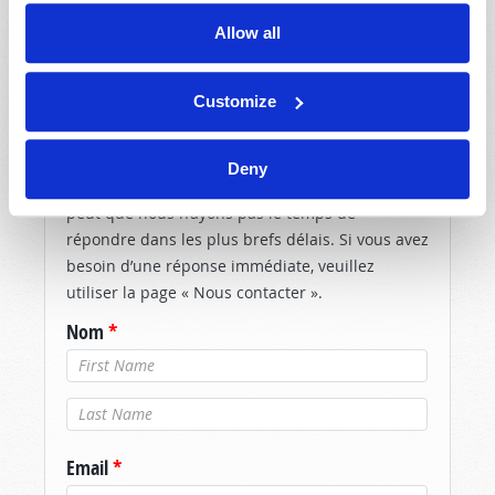
Allow all
Customize
DITES-NOUS CE QUE VOUS PENSEZ !
Deny
En fonction du nombre de messages reçus, il se
peut que nous n’ayons pas le temps de
répondre dans les plus brefs délais. Si vous avez
besoin d’une réponse immédiate, veuillez
utiliser la page « Nous contacter ».
Nom
*
Nom de
famille
*
Email
*