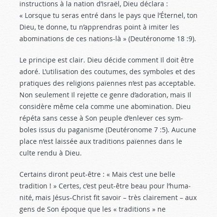
instructions à la nation d’Israël, Dieu déclara :
« Lorsque tu seras entré dans le pays que l’Éternel, ton
Dieu, te donne, tu n’apprendras point à imiter les
abominations de ces nations-là » (Deutéronome 18 :9
).
Le principe est clair. Dieu décide comment Il doit être
adoré. L’utilisation des coutumes, des symboles et des
pratiques des religions païennes n’est pas accep­table.
Non seulement Il rejette ce genre d’adoration, mais Il
considère même cela comme une abomination. Dieu
répéta sans cesse à Son peuple d’enlever ces sym­
boles issus du paganisme (Deutéronome 7 :5
). Aucune
place n’est laissée aux traditions païennes dans le
culte rendu à Dieu.
Certains diront peut-être : « Mais c’est une belle
tradition ! » Certes, c’est peut-être beau pour l’huma­
nité, mais Jésus-Christ fit savoir – très clairement – aux
gens de Son époque que les « traditions » ne