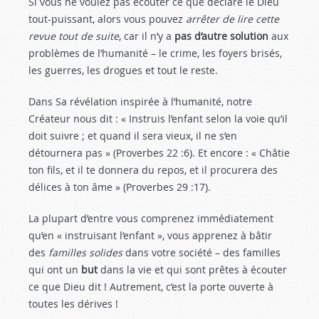
Si vous ne voulez pas écouter ce que déclare le Dieu
tout-puissant, alors vous pouvez
arrêter de lire cette
revue tout de suite
, car il n’y a
pas d’autre solution
aux
problèmes de l’humanité – le crime, les foyers brisés,
les guerres, les drogues et tout le reste.
Dans Sa révélation inspirée à l’humanité, notre
Créateur nous dit : « Instruis l’enfant selon la voie qu’il
doit suivre ; et quand il sera vieux, il ne s’en
détournera pas » (Proverbes 22 :6
). Et encore : « Châtie
ton fils, et il te donnera du repos, et il procurera des
délices à ton âme » (Proverbes 29 :17
).
La plupart d’entre vous comprenez immédiatement
qu’en « instruisant l’enfant », vous apprenez à bâtir
des
familles solides
dans votre société – des familles
qui ont un
but
dans la vie et qui sont prêtes à écouter
ce que Dieu dit ! Autrement, c’est la porte ouverte à
toutes les dérives !