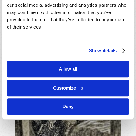
our social media, advertising and analytics partners who
RÉUSSIR DANS TOUS LES DOMAINES
may combine it with other information that you’ve
provided to them or that they’ve collected from your use
Jonathan McNair
of their services.
Show details
Allow all
Customize
Deny