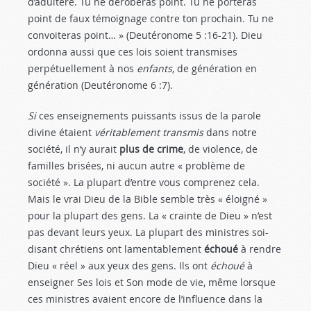
d’adultère. Tu ne déroberas point. Tu ne porteras
point de faux témoignage contre ton prochain. Tu ne
convoiteras point… » (Deutéronome 5 :16-21
). Dieu
ordonna aussi que ces lois soient transmises
perpétuellement à nos
enfants
, de génération en
génération (Deutéronome 6 :7
).
Si
ces enseignements puissants issus de la parole
divine étaient
véritablement transmis
dans notre
société, il n’y aurait
plus de crime
, de violence, de
familles brisées, ni aucun autre « problème de
société ». La plupart d’entre vous comprenez cela.
Mais le vrai Dieu de la Bible semble très « éloigné »
pour la plupart des gens. La « crainte de Dieu » n’est
pas devant leurs yeux. La plupart des ministres soi-
disant chrétiens ont lamentablement
échoué
à rendre
Dieu « réel » aux yeux des gens. Ils ont
échoué
à
enseigner Ses lois et Son mode de vie, même lorsque
ces ministres avaient encore de l’influence dans la