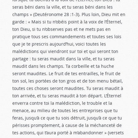
seras béni dans la ville, et tu seras béni dans les
champs » (Deutéronome 28 :1-3
). Plus loin, Dieu mit en
garde : « Mais si tu n’obéis point à la voix de l’Éternel,
ton Dieu, si tu n’observes pas et ne mets pas en
pratique tous ses commandements et toutes ses lois
que je te prescris aujourd’hui, voici toutes les
malédictions qui viendront sur toi et qui seront ton
partage : tu seras maudit dans la ville, et tu seras
maudit dans les champs. Ta corbeille et ta huche
seront maudites. Le fruit de tes entrailles, le fruit de
ton sol, les portées de ton gros et de ton menu bétail,
toutes ces choses seront maudites. Tu seras maudit à
ton arrivée, et tu seras maudit à ton départ. L’Éternel
enverra contre toi la malédiction, le trouble et la
menace, au milieu de toutes les entreprises que tu
feras, jusqu’à ce que tu sois détruit, jusqu’à ce que tu
périsses promptement, à cause de la méchanceté de
tes actions, qui t’aura porté à m’abandonner » (versets