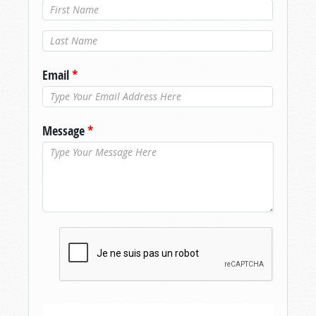
Nom de
famille
*
Email
*
Message
*