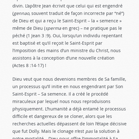
divin. L’apôtre Jean écrivit que celui qui est engendré
(
gennao
, souvent traduit de façon incorrecte par “né”)
de Dieu et qui a reçu le Saint-Esprit – la « semence »
même de Dieu (
sperma
en grec) – ne pratique pas le
péché (1 Jean 3 :9
). Oui, lorsqu’un individu repentant
est baptisé et qu’il reçoit le Saint-Esprit par
l’imposition des mains d’un ministre du Christ, nous
assistons à la conception d’une nouvelle création
(Actes 8 :14-17
) !
Dieu veut que nous devenions membres de Sa famille,
un processus qu’Il initie en nous engendrant par Son
Saint-Esprit – Sa semence. Il a créé le procédé
miraculeux par lequel nous nous reproduisons
physiquement. L’humanité a déjà entamé le processus
difficile et dangereux de se cloner, alors que les
recherches actuelles dépassent de loin l’étape décisive
que fut Dolly. Mais le clonage n’est
pas
la solution à
notre mortalité – Dieu nous offre l’immortalité à Sa