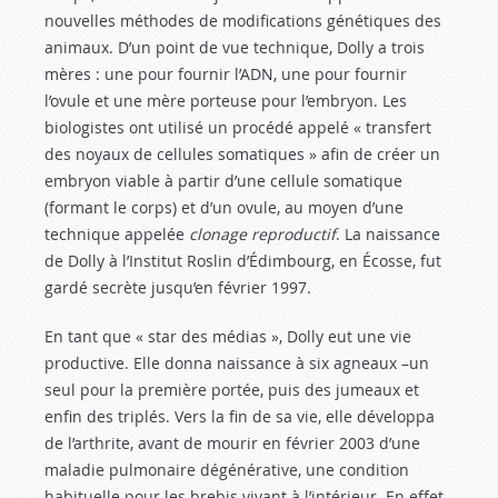
nouvelles méthodes de modifications génétiques des
animaux. D’un point de vue technique, Dolly a trois
mères : une pour fournir l’ADN, une pour fournir
l’ovule et une mère porteuse pour l’embryon. Les
biologistes ont utilisé un procédé appelé « transfert
des noyaux de cellules somatiques » afin de créer un
embryon viable à partir d’une cellule somatique
(formant le corps) et d’un ovule, au moyen d’une
technique appelée
clonage reproductif
. La naissance
de Dolly à l’Institut Roslin d’Édimbourg, en Écosse, fut
gardé secrète jusqu’en février 1997.
En tant que « star des médias », Dolly eut une vie
productive. Elle donna naissance à six agneaux –un
seul pour la première portée, puis des jumeaux et
enfin des triplés. Vers la fin de sa vie, elle développa
de l’arthrite, avant de mourir en février 2003 d’une
maladie pulmonaire dégénérative, une condition
habituelle pour les brebis vivant à l’intérieur. En effet,