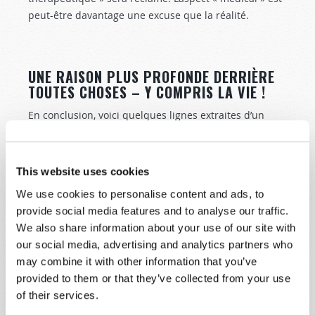
peut-être davantage une excuse que la réalité.
UNE RAISON PLUS PROFONDE DERRIÈRE
TOUTES CHOSES – Y COMPRIS LA VIE !
En conclusion, voici quelques lignes extraites d’un
éditorial paru dans le
Journal de l’Association médicale
canadienne
. Suite à la loi C-45, destinée à légaliser le
cannabis au Canada à partir du 1er juillet 2018, Dr
This website uses cookies
Kelsall a écrit :
We use cookies to personalise content and ads, to
provide social media features and to analyse our traffic.
« En résumé, les jeunes ne devraient pas
We also share information about your use of our site with
consommer de cannabis. C’est toxique pour
our social media, advertising and analytics partners who
leurs réseaux neuronaux corticaux, avec des
may combine it with other information that you’ve
changements à la fois fonctionnels et structurels
provided to them or that they’ve collected from your use
observés dans le cerveau des jeunes qui
of their services.
consomment régulièrement du cannabis. Le
Centre de toxicomanie et de santé mentale a