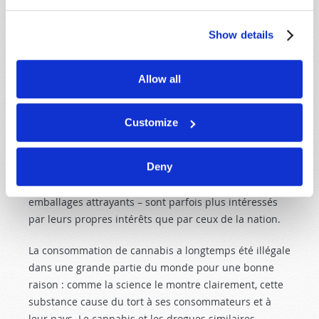
déclaré sans équivoque que “
le cannabis n’est
pas une substance inoffensive et ses dommages
Show details
causés à la santé augmentent avec la fréquence
de consommation
” » (“La législation sur le
Allow all
cannabis ne protège pas la jeunesse
canadienne”, 29 mai 2017).
Customize
Les dirigeants politiques devraient être motivés par le
bien-être des citoyens, mais ceux qui cèdent aux
Deny
groupes hédonistes – ou à ceux qui ont des intérêts
commerciaux, en vendant leurs produits dans des
emballages attrayants – sont parfois plus intéressés
par leurs propres intérêts que par ceux de la nation.
La consommation de cannabis a longtemps été illégale
dans une grande partie du monde pour une bonne
raison : comme la science le montre clairement, cette
substance cause du tort à ses consommateurs et à
leur pays. Le cannabis et les drogues similaires,