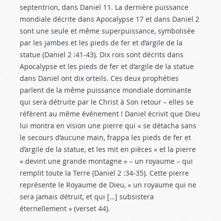
septentrion, dans Daniel 11
. La dernière puissance
mondiale décrite dans Apocalypse 17
et dans Daniel 2
sont une seule et même superpuissance, symbolisée
par les jambes et les pieds de fer et d’argile de la
statue (Daniel 2 :41-43
). Dix rois sont décrits dans
Apocalypse et les pieds de fer et d’argile de la statue
dans Daniel ont dix orteils. Ces deux prophéties
parlent de la même puissance mondiale dominante
qui sera détruite par le Christ à Son retour – elles se
réfèrent au même événement ! Daniel écrivit que Dieu
lui montra en vision une pierre qui « se détacha sans
le secours d’aucune main, frappa les pieds de fer et
d’argile de la statue, et les mit en pièces » et la pierre
« devint une grande montagne » – un royaume – qui
remplit toute la Terre (Daniel 2 :34-35
). Cette pierre
représente le Royaume de Dieu, « un royaume qui ne
sera jamais détruit, et qui […] subsistera
éternellement » (verset 44).