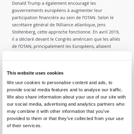
Donald Trump a également encouragé les
gouvernements européens à augmenter leur
participation financière au sein de l’OTAN. Selon le
secrétaire général de l’Alliance atlantique, Jens
Stoltenberg, cette approche fonctionne. En avril 2019,
il a déclaré devant le Congrès américain que les alliés
de l’OTAN, principalement les Européens, allaient
consacrer 100 milliards de dollars supplémentaires
pour la défense d’ici à 2020. Avant d’ajouter que « cet
argent nous permet d’investir dans les nouvelles
This website uses cookies
capacités dont nos forces armées ont besoin. Il s'agit
d’avions de combat, d’hélicoptères d'attaque, d’une
We use cookies to personalise content and ads, to
défense antimissile et de drones de surveillance
provide social media features and to analyse our traffic.
sophistiqués » (“
Discours du secrétaire général de
We also share information about your use of our site with
l’OTAN
”,
nato.int
, 3 avril 2019).
our social media, advertising and analytics partners who
may combine it with other information that you’ve
Le président Trump est allé plus loin en remettant en
provided to them or that they’ve collected from your use
question l’intérêt même pour les États-Unis de faire
of their services.
partie de l’Alliance atlantique. Il déclencha une