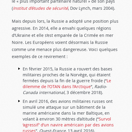
le « plus important partenaire naturel » de son pays
(
Institut d’études de sécurité
, Dov Lynch, mars 2004).
Mais depuis lors, la Russie a adopté une position plus
agressive. En 2014, elle a envahi quelques régions
d’Ukraine et elle s’est emparée de la Crimée en mer
Noire. Les Européens voient désormais la Russie
comme une menace plus dangereuse. Voici quelques
exemples de ce revirement :
En février 2015, la Russie a rouvert des bases
militaires proches de la Norvège, qui étaient
fermées depuis la fin de la guerre froide (“
Le
dilemme de l’OTAN dans l’Arctique
”,
Radio-
Canada international
, 3 décembre 2018).
En avril 2016, des avions militaires russes ont
simulé une attaque sur un bâtiment de la
marine américaine dans la mer Baltique, en
volant à environ 30 mètres d’altitude (“
Survol
‘agressif’ d’un navire américain par des avions
russes
”,
Ouest-France
, 13 avril 2016).