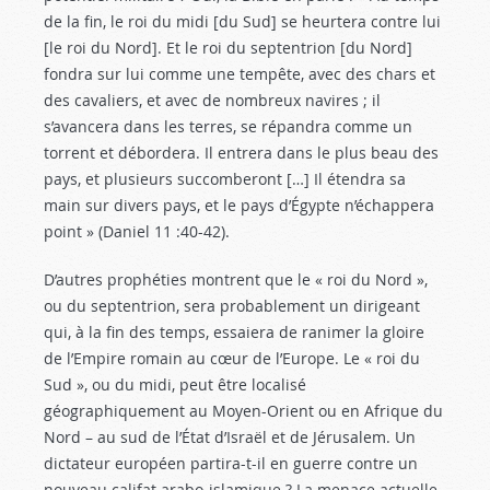
de la fin, le roi du midi [du Sud] se heurtera contre lui
[le roi du Nord]. Et le roi du septentrion [du Nord]
fondra sur lui comme une tempête, avec des chars et
des cavaliers, et avec de nombreux navires ; il
s’avancera dans les terres, se répandra comme un
torrent et débordera. Il entrera dans le plus beau des
pays, et plusieurs succomberont […] Il étendra sa
main sur divers pays, et le pays d’Égypte n’échappera
point » (Daniel 11 :40-42
).
D’autres prophéties montrent que le « roi du Nord »,
ou du septentrion, sera probablement un dirigeant
qui, à la fin des temps, essaiera de ranimer la gloire
de l’Empire romain au cœur de l’Europe. Le « roi du
Sud », ou du midi, peut être localisé
géographiquement au Moyen-Orient ou en Afrique du
Nord – au sud de l’État d’Israël et de Jérusalem. Un
dictateur européen partira-t-il en guerre contre un
nouveau califat arabo-islamique ? La menace actuelle