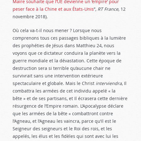
Maire souhaite que l’UE devienne un ‘empire’ pour
peser face à la Chine et aux États-Unis
”,
RT France
, 12
novembre 2018).
Où cela va-t-il nous mener ? Lorsque nous
comprenons tous ces passages bibliques à la lumière
des prophéties de Jésus dans Matthieu 24
, nous
voyons que ce dictateur conduira la planète vers la
guerre mondiale et la dévastation. Cette époque de
destruction sera si terrible qu’aucune chair ne
survivrait sans une intervention extérieure
spectaculaire et globale. Mais le Christ
interviendra
, Il
combattra les armées de cet individu appelé « la
bête » et de ses partisans, et Il écrasera cette dernière
résurgence de l’Empire romain. L’Apocalypse déclare
que les armées de la bête « combattront contre
l’Agneau, et l’Agneau les vaincra, parce qu’il est le
Seigneur des seigneurs et le Roi des rois, et les
appelés, les élus et les fidèles qui sont avec lui les