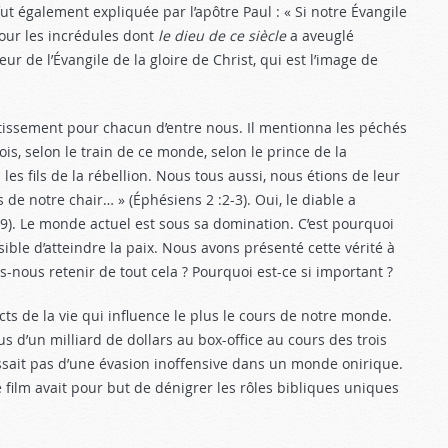
é fut également expliquée par l’apôtre Paul : « Si notre Évangile
 pour les incrédules dont
le dieu de ce siècle
a aveuglé
deur de l’Évangile de la gloire de Christ, qui est l’image de
rtissement pour chacun d’entre nous. Il mentionna les péchés
is, selon le train de ce monde, selon le prince de la
 les fils de la rébellion. Nous tous aussi, nous étions de leur
s de notre chair… » (Éphésiens 2 :2-3
). Oui, le diable a
:9
). Le monde actuel est sous sa domination. C’est pourquoi
ossible d’atteindre la paix. Nous avons présenté cette vérité à
nous retenir de tout cela ? Pourquoi est-ce si important ?
ts de la vie qui influence le plus le cours de notre monde.
s d’un milliard de dollars au box-office au cours des trois
issait pas d’une évasion inoffensive dans un monde onirique.
ilm avait pour but de dénigrer les rôles bibliques uniques