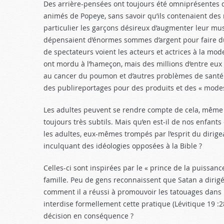
Des arrière-pensées ont toujours été omniprésentes da
animés de Popeye, sans savoir qu’ils contenaient des 
particulier les garçons désireux d’augmenter leur mus
dépensaient d’énormes sommes d’argent pour faire du 
de spectateurs voient les acteurs et actrices à la mo
ont mordu à l’hameçon, mais des millions d’entre eux
au cancer du poumon et d’autres problèmes de santé. 
des publireportages pour des produits et des « modes
Les adultes peuvent se rendre compte de cela, même
toujours très subtils. Mais qu’en est-il de nos enfant
les adultes, eux-mêmes trompés par l’esprit du dirigea
inculquant des idéologies opposées à la Bible ?
Celles-ci sont inspirées par le « prince de la puissance
famille. Peu de gens reconnaissent que Satan a dirigé
comment il a réussi à promouvoir les tatouages dans 
interdise formellement cette pratique (Lévitique 19 :2
décision en conséquence ?