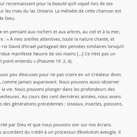
œur reconnaissant pour la beauté qu’il voyait lors de ses
r les rives du lac Ontario. La mélodie de cette chanson est
de Dieu.
e en pensant aux rochers et aux arbres, au ciel et à la mer,
: « À mes oreilles attentives, toute la nature chante, et
oi David d’Israël partageait des pensées similaires lorsqu’il
’étendue manifeste l’œuvre de ses mains […] Ce n’est pas un
it point entendu » (Psaume 19 :2
, 4).
aussi peu d’excuses pour ne pas croire en un Créateur divin.
rs, comme jamais auparavant. Nous pouvons aussi observer
e la vie. Nous pouvons plonger dans les profondeurs des
veilleuses. Au cours des cent dernières années, nous avons
des générations précédentes : oiseaux, insectes, poissons,
 créé par Dieu et que nous pouvons voir sur nos écrans.
 accordent du crédit à un processus d’évolution aveugle. Il