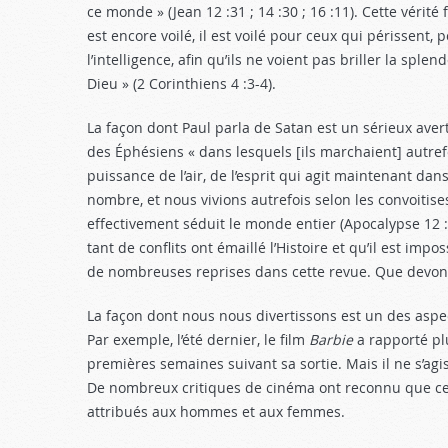
ce monde » (Jean 12 :31
; 14 :30 ; 16 :11). Cette vérit
est encore voilé, il est voilé pour ceux qui périssent,
l’intelligence, afin qu’ils ne voient pas briller la splen
Dieu » (2 Corinthiens 4 :3-4
).
La façon dont Paul parla de Satan est un sérieux ave
des Éphésiens « dans lesquels [ils marchaient] autrefo
puissance de l’air, de l’esprit qui agit maintenant dans
nombre, et nous vivions autrefois selon les convoitise
effectivement séduit le monde entier (Apocalypse 12 
tant de conflits ont émaillé l’Histoire et qu’il est imp
de nombreuses reprises dans cette revue. Que devons-
La façon dont nous nous divertissons est un des aspec
Par exemple, l’été dernier, le film
Barbie
a rapporté plu
premières semaines suivant sa sortie. Mais il ne s’ag
De nombreux critiques de cinéma ont reconnu que ce f
attribués aux hommes et aux femmes.