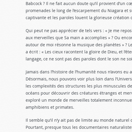
Babcock ? Il ne fait aucun doute qu’il provient d’un c
promenades le long de l’escarpement du Niagara et su
captivante et les paroles louent la glorieuse création 
Qui peut ne pas apprécier de tels vers : « Je me repos
aux merveilles que Sa main a accomplies » ? Ou encore 
autour de moi résonne la musique des planètes » ? Le r
a écrit : « Les cieux racontent la gloire de Dieu, et l
langage, ce ne sont pas des paroles dont le son ne so
Jamais dans l’histoire de l’humanité nous n’avons eu 
Désormais, nous pouvons voir plus loin dans l’Unive
les complexités des structures les plus minuscules d
océans pour découvrir des créatures étranges et mer
exploré un monde de merveilles totalement inconnues 
amphibiens et primates.
Il semble qu’il n’y ait pas de limite au monde naturel
Pourtant, presque tous les documentaires naturalistes