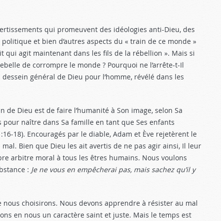
ertissements qui promeuvent des idéologies anti-Dieu, des
a politique et bien d’autres aspects du « train de ce monde »
rit qui agit maintenant dans les fils de la rébellion ». Mais si
rebelle de corrompre le monde ? Pourquoi ne l’arrête-t-Il
 dessein général de Dieu pour l’homme, révélé dans les
 de Dieu est de faire l’humanité à Son image, selon Sa
s pour naître dans Sa famille en tant que Ses enfants
 :16-18
). Encouragés par le diable, Adam et Ève rejetèrent le
l. Bien que Dieu les ait avertis de ne pas agir ainsi, Il leur
ibre arbitre moral à tous les êtres humains. Nous voulons
ubstance :
Je ne vous en empêcherai pas, mais sachez qu’il y
ie nous choisirons. Nous devons apprendre à résister au mal
ppons en nous un caractère saint et juste. Mais le temps est