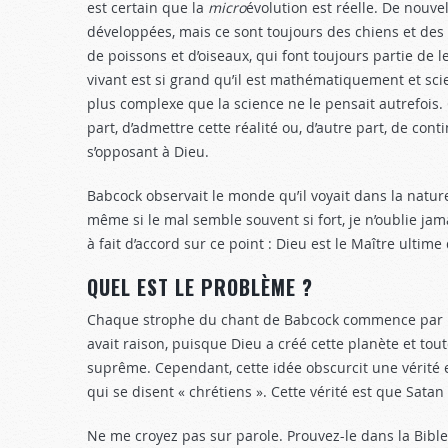
est certain que la
micro
évolution est réelle. De nouv
développées, mais ce sont toujours des chiens et des 
de poissons et d’oiseaux, qui font toujours partie de le
vivant est si grand qu’il est mathématiquement et sci
plus complexe que la science ne le pensait autrefois. 
part, d’admettre cette réalité ou, d’autre part, de con
s’opposant à Dieu.
Babcock observait le monde qu’il voyait dans la nature
même si le mal semble souvent si fort, je n’oublie j
à fait d’accord sur ce point : Dieu est le Maître ultime 
QUEL EST LE PROBLÈME ?
Chaque strophe du chant de Babcock commence par l’a
avait raison, puisque Dieu a créé cette planète et tout
suprême. Cependant, cette idée obscurcit une vérité 
qui se disent « chrétiens ». Cette vérité est que Satan
Ne me croyez pas sur parole. Prouvez-le dans la Bible.