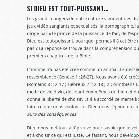
SI DIEU EST TOUT-PUISSANT…
Les grands dangers de notre culture viennent des div
jeux vidéo sanglants et sexualisés, la pornographie, l
dirigé par « le prince de la puissance de l’air, de l’esp
Dieu est tout-puissant, pourquoi permet-Il à cet être 
pas ? La réponse se trouve dans la compréhension du
premiers chapitres de la Bible.
L’homme n’a pas été créé comme un animal. Le dessein
ressemblance (Genèse 1 :26-27
). Nous avons été créé
(Romains 8 :12-17
; Hébreux 2 :12-18
; 2 Corinthiens 6
mode de vie divin, décidant eux-mêmes du bien et du ma
donna la liberté de choisir. Et Il a accordé ce même l
faire ce que nous voulons, et Dieu nous répond en s
aura des conséquences
.
Dieu nous met tous à l’épreuve pour savoir quelle vo
et à choisir ce qui est juste. Ce faisant, nous dévelo