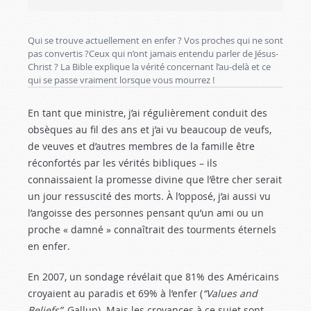
Qui se trouve actuellement en enfer ? Vos proches qui ne sont
pas convertis ?Ceux qui n’ont jamais entendu parler de Jésus-
Christ ? La Bible explique la vérité concernant l’au-delà et ce
qui se passe vraiment lorsque vous mourrez !
En tant que ministre, j’ai régulièrement conduit des
obsèques au fil des ans et j’ai vu beaucoup de veufs,
de veuves et d’autres membres de la famille être
réconfortés par les vérités bibliques – ils
connaissaient la promesse divine que l’être cher serait
un jour ressuscité des morts. À l’opposé, j’ai aussi vu
l’angoisse des personnes pensant qu’un ami ou un
proche « damné » connaîtrait des tourments éternels
en enfer.
En 2007, un sondage révélait que 81% des Américains
croyaient au paradis et 69% à l’enfer (
“Values and
Beliefs”
, Gallup). Mais les croyances à ce sujet sont