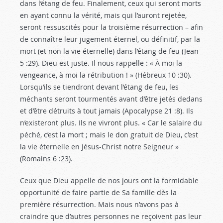
dans l’étang de feu. Finalement, ceux qui seront morts
en ayant connu la vérité, mais qui l’auront rejetée,
seront ressuscités pour la troisième résurrection – afin
de connaître leur jugement éternel, ou définitif, par la
mort (et non la vie éternelle) dans l’étang de feu (Jean
5 :29
). Dieu est juste. Il nous rappelle : « À moi la
vengeance, à moi la rétribution ! » (Hébreux 10 :30
).
Lorsqu’ils se tiendront devant l’étang de feu, les
méchants seront tourmentés avant d’être jetés dedans
et d’être détruits à tout jamais (Apocalypse 21 :8
). Ils
n’existeront plus. Ils ne vivront plus. « Car le salaire du
péché, c’est la mort ; mais le don gratuit de Dieu, c’est
la vie éternelle en Jésus-Christ notre Seigneur »
(Romains 6 :23
).
Ceux que Dieu appelle de nos jours ont la formidable
opportunité de faire partie de Sa famille dès la
première résurrection. Mais nous n’avons pas à
craindre que d’autres personnes ne reçoivent pas leur