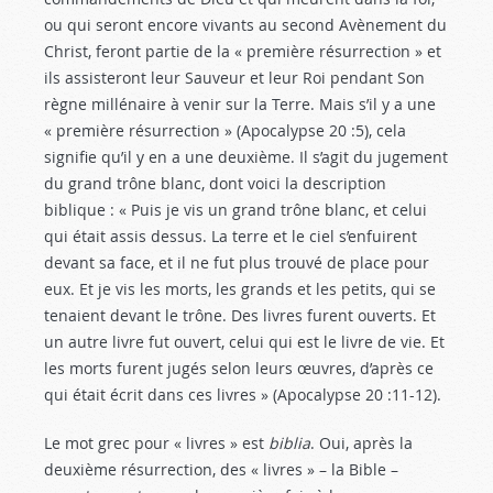
ou qui seront encore vivants au second Avènement du
Christ, feront partie de la « première résurrection » et
ils assisteront leur Sauveur et leur Roi pendant Son
règne millénaire à venir sur la Terre. Mais s’il y a une
« première résurrection » (Apocalypse 20 :5
), cela
signifie qu’il y en a une deuxième. Il s’agit du jugement
du grand trône blanc, dont voici la description
biblique : « Puis je vis un grand trône blanc, et celui
qui était assis dessus. La terre et le ciel s’enfuirent
devant sa face, et il ne fut plus trouvé de place pour
eux. Et je vis les morts, les grands et les petits, qui se
tenaient devant le trône. Des livres furent ouverts. Et
un autre livre fut ouvert, celui qui est le livre de vie. Et
les morts furent jugés selon leurs œuvres, d’après ce
qui était écrit dans ces livres » (Apocalypse 20 :11-12
).
Le mot grec pour « livres » est
biblia
. Oui, après la
deuxième résurrection, des « livres » – la Bible –