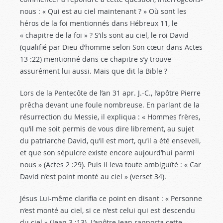
nous : « Qui est au ciel maintenant ? » Où sont les
héros de la foi mentionnés dans Hébreux 11
, le
« chapitre de la foi » ? S’ils sont au ciel, le roi David
(qualifié par Dieu d’homme selon Son cœur dans Actes
13 :22
) mentionné dans ce chapitre s’y trouve
assurément lui aussi. Mais que dit la Bible ?
Lors de la Pentecôte de l’an 31 apr. J.-C., l’apôtre Pierre
prêcha devant une foule nombreuse. En parlant de la
résurrection du Messie, il expliqua : « Hommes frères,
qu’il me soit permis de vous dire librement, au sujet
du patriarche David, qu’il est mort, qu’il a été enseveli,
et que son sépulcre existe encore aujourd’hui parmi
nous » (Actes 2 :29
). Puis il leva toute ambiguïté : « Car
David n’est point monté au ciel » (verset 34).
Jésus Lui-même clarifia ce point en disant : « Personne
n’est monté au ciel, si ce n’est celui qui est descendu
du ciel » (Jean 3 :13
). L’apôtre Jean rapporta cette