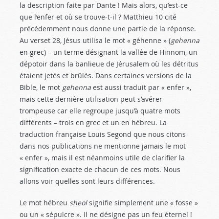
la description faite par Dante ! Mais alors, qu’est-ce
que l’enfer et où se trouve-t-il ? Matthieu 10
cité
précédemment nous donne une partie de la réponse.
Au verset 28, Jésus utilisa le mot « géhenne » (
gehenna
en grec) – un terme désignant la vallée de Hinnom, un
dépotoir dans la banlieue de Jérusalem où les détritus
étaient jetés et brûlés. Dans certaines versions de la
Bible, le mot
gehenna
est aussi traduit par « enfer »,
mais cette dernière utilisation peut s’avérer
trompeuse car elle regroupe jusqu’à quatre mots
différents – trois en grec et un en hébreu. La
traduction française Louis Segond que nous citons
dans nos publications ne mentionne jamais le mot
« enfer », mais il est néanmoins utile de clarifier la
signification exacte de chacun de ces mots. Nous
allons voir quelles sont leurs différences.
Le mot hébreu
sheol
signifie simplement une « fosse »
ou un « sépulcre ». Il ne désigne pas un feu éternel !