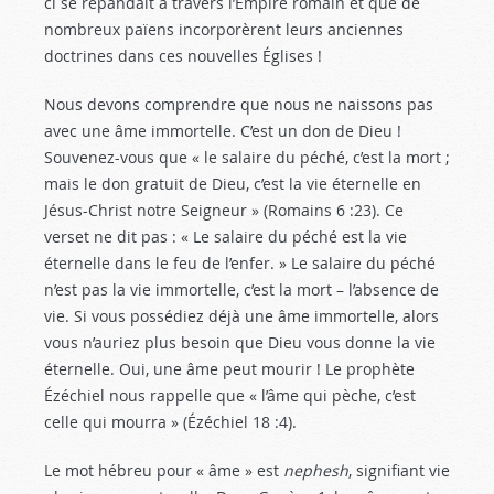
ci se répandait à travers l’Empire romain et que de
nombreux païens incorporèrent leurs anciennes
doctrines dans ces nouvelles Églises !
Nous devons comprendre que nous ne naissons pas
avec une âme immortelle. C’est un don de Dieu !
Souvenez-vous que « le salaire du péché, c’est la mort ;
mais le don gratuit de Dieu, c’est la vie éternelle en
Jésus-Christ notre Seigneur » (Romains 6 :23
). Ce
verset ne dit pas : « Le salaire du péché est la vie
éternelle dans le feu de l’enfer. » Le salaire du péché
n’est pas la vie immortelle, c’est la mort – l’absence de
vie. Si vous possédiez déjà une âme immortelle, alors
vous n’auriez plus besoin que Dieu vous donne la vie
éternelle. Oui, une âme peut mourir ! Le prophète
Ézéchiel nous rappelle que « l’âme qui pèche, c’est
celle qui mourra » (Ézéchiel 18 :4
).
Le mot hébreu pour « âme » est
nephesh
, signifiant vie