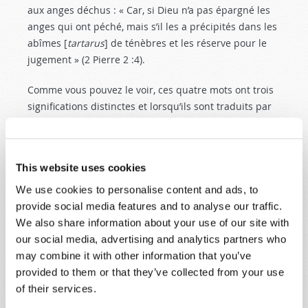
aux anges déchus : « Car, si Dieu n’a pas épargné les
anges qui ont péché, mais s’il les a précipités dans les
abîmes [
tartarus
] de ténèbres et les réserve pour le
jugement » (2 Pierre 2 :4
).
Comme vous pouvez le voir, ces quatre mots ont trois
significations distinctes et lorsqu’ils sont traduits par
« enfer » (comme c’est le cas dans certaines versions
de la Bible), ils ne reflètent pas précisément les textes
originaux. Lorsqu’une personne vous parle de l’enfer,
This website uses cookies
vous devriez lui demander de clarifier sa pensée :
« Mais de quel “enfer” parlez-vous ? »
We use cookies to personalise content and ads, to
provide social media features and to analyse our traffic.
Peut-être vous demandez-vous encore qui va en
We also share information about your use of our site with
enfer ? Dieu est-Il injuste ? Nous savons que le nom de
our social media, advertising and analytics partners who
Jésus-Christ est le seul nom par lequel nous pouvons
may combine it with other information that you’ve
être sauvés (Actes 4 :12
). Cela signifie-t-il que ceux qui
provided to them or that they’ve collected from your use
n’ont jamais entendu le nom de Jésus-Christ pendant
of their services.
leur vie sont condamnés à souffrir dans un feu