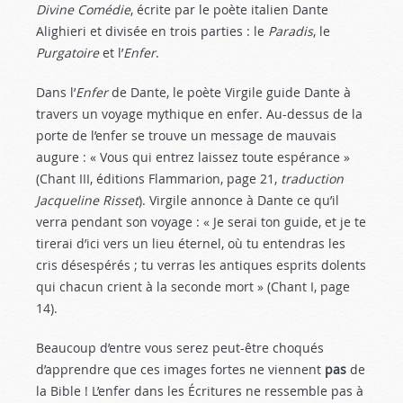
Divine Comédie
, écrite par le poète italien Dante
Alighieri et divisée en trois parties : le
Paradis
, le
Purgatoire
et l’
Enfer
.
Dans l’
Enfer
de Dante, le poète Virgile guide Dante à
travers un voyage mythique en enfer. Au-dessus de la
porte de l’enfer se trouve un message de mauvais
augure : « Vous qui entrez laissez toute espérance »
(Chant III, éditions Flammarion, page 21,
traduction
Jacqueline Risset
). Virgile annonce à Dante ce qu’il
verra pendant son voyage : « Je serai ton guide, et je te
tirerai d’ici vers un lieu éternel, où tu entendras les
cris désespérés ; tu verras les antiques esprits dolents
qui chacun crient à la seconde mort » (Chant I, page
14).
Beaucoup d’entre vous serez peut-être choqués
d’apprendre que ces images fortes ne viennent
pas
de
la Bible ! L’enfer dans les Écritures ne ressemble pas à