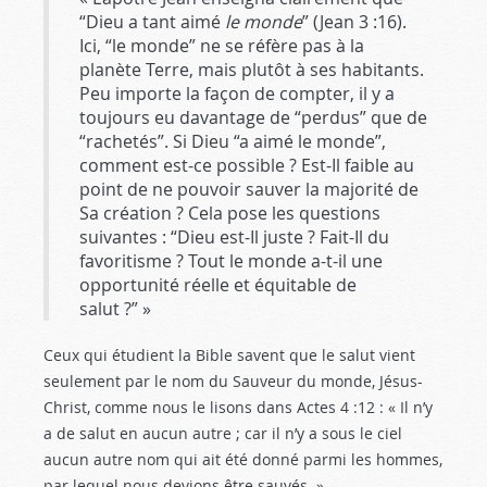
“Dieu a tant aimé
le monde
” (Jean 3 :16
).
Ici, “le monde” ne se réfère pas à la
planète Terre, mais plutôt à ses habitants.
Peu importe la façon de compter, il y a
toujours eu davantage de “perdus” que de
“rachetés”. Si Dieu “a aimé le monde”,
comment est-ce possible ? Est-Il faible au
point de ne pouvoir sauver la majorité de
Sa création ? Cela pose les questions
suivantes : “Dieu est-Il juste ? Fait-Il du
favoritisme ? Tout le monde a-t-il une
opportunité réelle et équitable de
salut ?” »
Ceux qui étudient la Bible savent que le salut vient
seulement par le nom du Sauveur du monde, Jésus-
Christ, comme nous le lisons dans Actes 4 :12
: « Il n’y
a de salut en aucun autre ; car il n’y a sous le ciel
aucun autre nom qui ait été donné parmi les hommes,
par lequel nous devions être sauvés. »