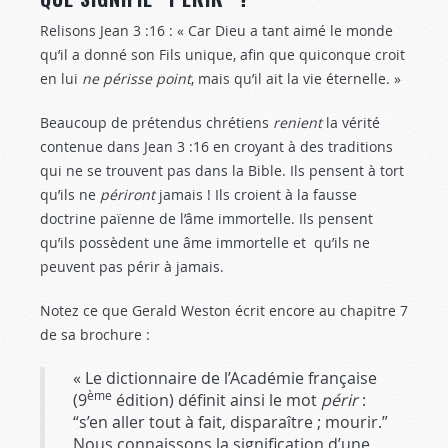
Relisons Jean 3 :16
: « Car Dieu a tant aimé le monde
qu’il a donné son Fils unique, afin que quiconque croit
en lui
ne périsse point
, mais qu’il ait la vie éternelle. »
Beaucoup de prétendus chrétiens
renient
la vérité
contenue dans Jean 3 :16
en croyant à des traditions
qui ne se trouvent pas dans la Bible. Ils pensent à tort
qu’ils ne
périront
jamais ! Ils croient à la fausse
doctrine païenne de l’âme immortelle. Ils pensent
qu’ils possèdent une âme immortelle et qu’ils ne
peuvent pas périr à jamais.
Notez ce que Gerald Weston écrit encore au chapitre 7
de sa brochure :
« Le dictionnaire de l’Académie française
ème
(9
édition) définit ainsi le mot
périr
:
“s’en aller tout à fait, disparaître ; mourir.”
Nous connaissons la signification d’une