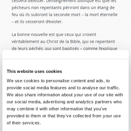
cessera d’exister. L’enseignement biblique est que les
pécheurs non repentants périront dans un étang de
feu où ils subiront la seconde mort – la mort éternelle
– et ils cesseront d’exister.
La bonne nouvelle est que ceux qui croient
véritablement au Christ de la Bible, qui se repentent
de leurs péchés, qui sont baptisés – comme l’explique
Actes 2 :38
– et qui restent fidèles ne périront pas
pour l’éternité. Au contraire, ils recevront le don de la
vie éternelle.
This website uses cookies
We use cookies to personalise content and ads, to
Ceux qui vivent véritablement par Jean 3 :16
« ne
provide social media features and to analyse our traffic.
périront pas, mais auront la vie éternelle », comme
We also share information about your use of our site with
Jésus l’a déclaré.
our social media, advertising and analytics partners who
QUI EST “DIEU” ?
may combine it with other information that you’ve
provided to them or that they’ve collected from your use
En méditant sur le « verset d’or », nous avons
of their services.
découvert les vérités bibliques que Dieu est juste et