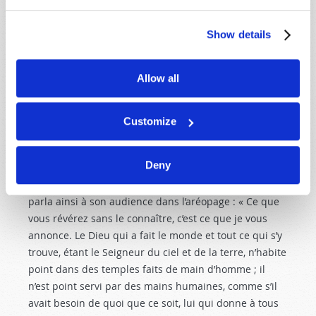
que les méchants endurcis périront – deux vérités qui
vont à contre-courant du christianisme traditionnel.
Show details
Une troisième vérité remarquable de Jean 3 :16
se
trouve au tout début du verset : « Car
Dieu
a tant aimé
le monde… »
Allow all
Qui est vraiment ce Dieu ? Qu’enseigne le
christianisme
biblique
à Son sujet ?
Customize
Il existe une multitude de concepts au sujet de Dieu.
Deny
En Grèce, l’apôtre Paul s’adressa aux Athéniens qui
avaient dédié un monument à « un dieu inconnu ». Il
parla ainsi à son audience dans l’aréopage : « Ce que
vous révérez sans le connaître, c’est ce que je vous
annonce. Le Dieu qui a fait le monde et tout ce qui s’y
trouve, étant le Seigneur du ciel et de la terre, n’habite
point dans des temples faits de main d’homme ; il
n’est point servi par des mains humaines, comme s’il
avait besoin de quoi que ce soit, lui qui donne à tous