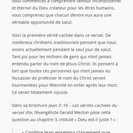
vous commencez à comprendre l’amour inconditionnel
et éternel du Dieu créateur pour les êtres humains,
vous comprenez que chacun d’entre eux aura une
véritable opportunité de salut.
Voici la première vérité cachée dans ce verset. De
nombreux chrétiens
traditionnels
pensent que nous
vivons actuellement pendant le seul jour de salut.
Tant pis pour les millions de gens qui n’ont jamais
entendu parler du nom de Jésus-Christ. Ils pensent à
tort que toutes ces personnes qui n’ont jamais eu
l’occasion de professer le nom du Christ seront
tourmentées pour l’éternité en enfer après leur mort.
Ce serait totalement
injuste
.
Dans sa brochure
Jean 3 :16
– Les vérités cachées du
verset d’or
, l’évangéliste Gerald Weston pose cette
question au chapitre 3, intitulé « Dieu est-il juste ? » :
« L’apôtre Jean enseigna clairement que