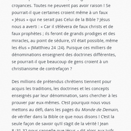
croyances. Toutes ne peuvent pas avoir raison ! Se
pourrait-il que certaines croient même à un faux
« Jésus » qui ne serait pas Celui de la Bible ? Jésus
nous a averti : « Car il s’élèvera de faux christs et de
faux prophètes ; ils feront de grands prodiges et des
miracles, au point de séduire, s’il était possible, même
les élus » (Matthieu 24 :24
). Puisque ces milliers de
dénominations enseignent des doctrines différentes,
se pourrait-il que beaucoup de gens croient à un
christianisme de contrefaçon ?
Des millions de prétendus chrétiens tiennent pour
acquis les traditions, les doctrines et les concepts
enseignés par leur dénomination, sans chercher à les
prouver par eux-mêmes. C’est pourquoi nous vous
mettons au défi, dans les pages du
Monde de Demain
,
de vérifier dans la Bible ce que nous disons ! C’est la
seule façon de savoir qu’il s’agit de la vérité ! Jean
8 :31-32
nous rappelle que Jésus « dit alors aux Juifs