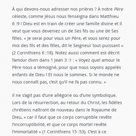
À qui devons-nous adresser nos prières ? À notre
Père
céleste, comme Jésus nous l’enseigna dans Matthieu
6 :9
! Dieu est en train de créer une famille divine et Il
veut que vous deveniez un de Ses fils ou une de Ses
filles. « Je serai pour vous un Père, et vous serez pour
moi des fils et des filles, dit le Seigneur tout-puissant »
(2 Corinthiens 6 :18
). Notez aussi comment est décrit
l’amour divin dans 1 Jean 3 :1
: « Voyez quel amour le
Père nous a témoigné, pour que nous soyons appelés
enfants de Dieu ! Et nous le sommes. Si le monde ne
nous connaît pas, c’est qu’il ne l’a pas connu. »
Il ne s’agit pas d’une allégorie ou d’une symbolique.
Lors de la résurrection, au retour du Christ, les fidèles
chrétiens naîtront de nouveau dans le Royaume de
Dieu, « car il faut que ce corps corruptible revête
l’incorruptibilité, et que ce corps mortel revête
l’immortalité » (1 Corinthiens 15 :53
). C’est à ce