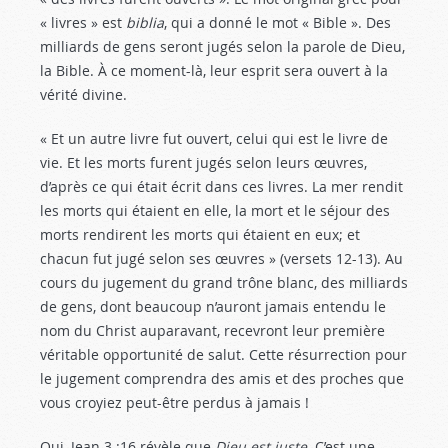
« livres » est
biblia
, qui a donné le mot « Bible ». Des
milliards de gens seront jugés selon la parole de Dieu,
la Bible. À ce moment-là, leur esprit sera ouvert à la
vérité divine.
« Et un autre livre fut ouvert, celui qui est le livre de
vie. Et les morts furent jugés selon leurs œuvres,
d’après ce qui était écrit dans ces livres. La mer rendit
les morts qui étaient en elle, la mort et le séjour des
morts rendirent les morts qui étaient en eux; et
chacun fut jugé selon ses œuvres » (versets 12-13). Au
cours du jugement du grand trône blanc, des milliards
de gens, dont beaucoup n’auront jamais entendu le
nom du Christ auparavant, recevront leur première
véritable opportunité de salut. Cette résurrection pour
le jugement comprendra des amis et des proches que
vous croyiez peut-être perdus à jamais !
Oui, Jean 3 :16
révèle que
Dieu est juste
. C’est une