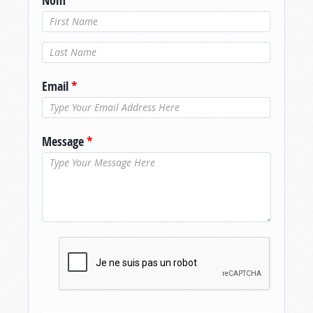
Nom
*
Nom de
famille
*
Email
*
Message
*