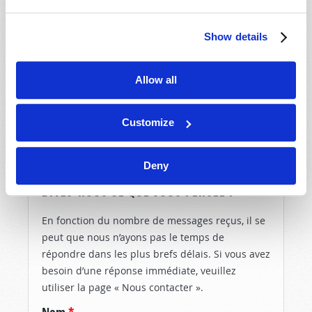
Show details
CONSIDÉRER LE DIVERTISSEMENT D’UN POINT
DE VUE BIBLIQUE
Mark Sandor
Allow all
Customize
Deny
DITES-NOUS CE QUE VOUS PENSEZ !
En fonction du nombre de messages reçus, il se
peut que nous n’ayons pas le temps de
répondre dans les plus brefs délais. Si vous avez
besoin d’une réponse immédiate, veuillez
utiliser la page « Nous contacter ».