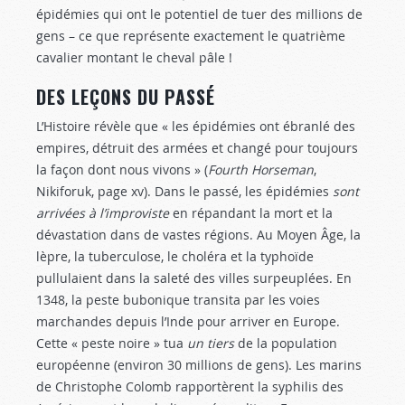
épidémies qui ont le potentiel de tuer des millions de
gens – ce que représente exactement le quatrième
cavalier montant le cheval pâle !
DES LEÇONS DU PASSÉ
L’Histoire révèle que « les épidémies ont ébranlé des
empires, détruit des armées et changé pour toujours
la façon dont nous vivons » (
Fourth Horseman
,
Nikiforuk, page xv). Dans le passé, les épidémies
sont
arrivées à l’improviste
en répandant la mort et la
dévastation dans de vastes régions. Au Moyen Âge, la
lèpre, la tuberculose, le choléra et la typhoïde
pullulaient dans la saleté des villes surpeuplées. En
1348, la peste bubonique transita par les voies
marchandes depuis l’Inde pour arriver en Europe.
Cette « peste noire » tua
un tiers
de la population
européenne (environ 30 millions de gens). Les marins
de Christophe Colomb rapportèrent la syphilis des