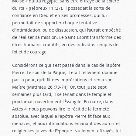
Moïse « quitta l’Égypte, sans être effrayé de la colère
du roi » (Hébreux 11 :27
). Il possédait la sorte de
confiance en Dieu et en Ses promesses, qui lui
permettait de supporter chaque tentative
d’intimidation, ou de dissuasion, qui l’aurait empêché
de réaliser sa mission. Le Saint-Esprit transforme des
êtres humains craintifs, en des individus remplis de
foi et de courage.
Considérons ce qui s’est passé dans le cas de l’apôtre
Pierre. Le soir de la Pâque, il était tellement dominé
par la peur, qu’il fit des imprécations et renia son
Maître (Matthieu 26 :73-74
). Or, tout juste sept
semaines plus tard, il se tenait dans le temple et
proclamait ouvertement l’Évangile. En outre, dans
Actes 4
, nous pouvons lire le récit de la fermeté
absolue, avec laquelle l’apôtre Pierre fit face aux
menaces, et aux intimidations émanant des autorités
religieuses juives de l’époque. Nullement effrayés, lui