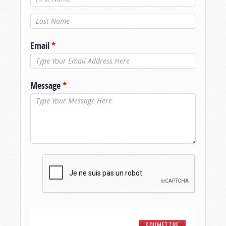
Nom de
famille
*
Email
*
Message
*