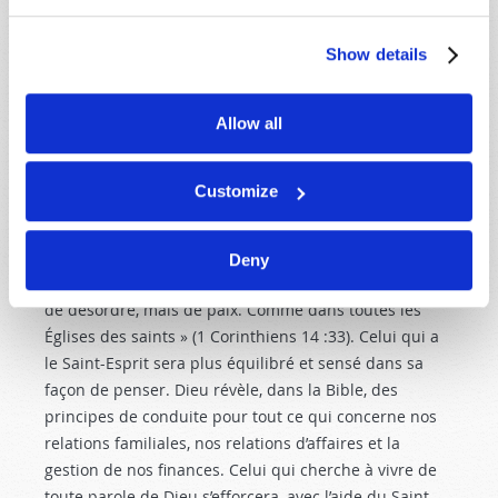
ou « maîtrise de soi ». Le mot grec que l’apôtre Paul a
utilisé est
sophronismou
, dont la signification est
Show details
« être sage et sensé ». Il peut être rendu par « posé »,
« maître de soi » et « avisé ». Il s’agit du même terme
Allow all
que Luc utilise dans Luc 8 :35
, lorsqu’il décrit un
homme qui avait été possédé d’un démon, mais qui se
retrouve vêtu, assis et dans « son bon sens », après
Customize
que le Christ l’eut débarrassé de son démon.
L’esprit de Dieu ne pousse jamais personne à perdre
Deny
le contrôle de soi-même : « Car Dieu n’est pas un Dieu
de désordre, mais de paix. Comme dans toutes les
Églises des saints » (1 Corinthiens 14 :33
). Celui qui a
le Saint-Esprit sera plus équilibré et sensé dans sa
façon de penser. Dieu révèle, dans la Bible, des
principes de conduite pour tout ce qui concerne nos
relations familiales, nos relations d’affaires et la
gestion de nos finances. Celui qui cherche à vivre de
toute parole de Dieu s’efforcera, avec l’aide du Saint-